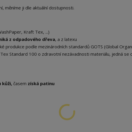
 měníme ji dle aktuální dostupnosti.
shPaper, Kraft Tex, ...)
niká z odpadového dřeva
, a z latexu
gické produkce podle mezinárodních standardů GOTS (Global Organ
ko-Tex Standard 100 o zdravotní nezávadnosti materiálu, jedná se
 kůži,
časem
získá patinu