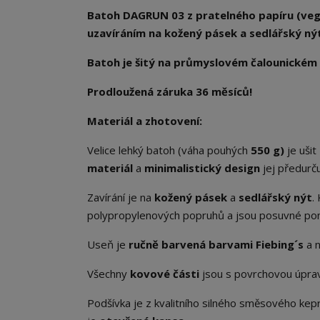
Batoh DAGRUN 03 z pratelného papíru (vega
uzavíráním na kožený pásek a sedlářský ný
Batoh je šitý na průmyslovém čalounickém 
Prodloužená záruka 36 měsíců!
Materiál a zhotovení:
Velice lehký batoh (váha pouhých
550 g)
je ušit
materiál
a
minimalistický design
jej předurču
Zavírání je na
kožený pásek
a
sedlářský nýt
.
polypropylenových popruhů a jsou posuvné po
Useň je
ručně barvená barvami Fiebing´s
a 
Všechny
kovové části
jsou s povrchovou úpr
Podšívka je z kvalitního silného směsového kepr