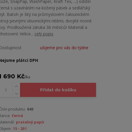
kůže, SnapPap, WashPaper, Kraft Tex, ...) odstín
černá s uzavíráním na kožený pásek a sedlářský
nýt. Batoh je šitý na průmyslovém čalounickém
stroji pevnými obuvnickými nitěmi, dvojité nosné
švy. Prodloužená záruka 36 měsíců! Materiál a
zhotovení: Velice...
celý popis
Dostupnost
ušijeme pro vás do týdne
Nejsme plátci DPH
1 690 Kč
/
ks
Přidat do košíku
Číslo produktu:
043
Barva:
černá
Materiál:
pratelný papír
Objem:
15 - 20 l