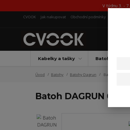
V týdnu 3. - 
CVOOK
Jak nakupovat
Obchodní podmínky
Kontakty
Kabelky a tašky
Batohy
Úvod
Batohy
Batohy Dagrun
Batoh DAGRUN
Batoh DAGRUN 03