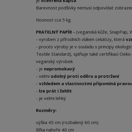
je
otevřená kapsa
.
Barevnost podšívky nemusí odpovídat zobrazení,
Nosnost cca 5 kg.
PRATELNÝ PAPÍR -
(veganská kůže, SnapPap, Wa
- vyroben z přírodních vláken celulózy, která
vz
- proces výroby je v souladu s principy ekolo
Textile Standard), splňuje také certifikaci Oe
veganský výrobek
- je
nepromokavý
- velmi
odolný proti oděru a protržení
-
vzhledem a vlastnostmi připomíná pravou
-
lze prát i žehlit
- je velmi lehký
Rozměry:
výška 45 cm (rozbalený 60 cm)
šířka nahoře 40 cm