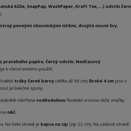
nská kůže, SnapPap, WashPaper, Kraft Tex, ...) odstín čern
t.
stroji pevnými obuvnickými nitěmi, dvojité nosné švy.
z pratelného papíru
,
černý odstín. Nadčasový
je k všestrannému použití.
 Kvalitní
tráky černé barvy
(délka až 90 cm)
široké 4 cm
jsou z
mocí průvlečné spony.
následně ošetřena
voděodolnou
flexibilní vrstvou téže značky.
avou
nikl
.
u. Na čelní straně je
kapsa na zip
(zip 22 cm). Na zádové straně