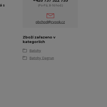
+420 737 322 755
á s
(Po-Pá, 8-16 hod.)
obchod@cvook.cz
Zboží zařazeno v
kategoriích
Batohy
Batohy Dagrun