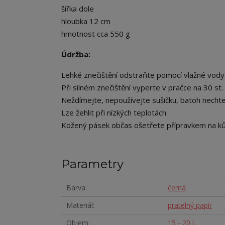
šířka dole
hloubka 12 cm
hmotnost cca 550 g
Údržba:
Lehké znečištění odstraňte pomocí vlažné vody,
Při silném znečištění vyperte v pračce na 30 st.
Neždímejte, nepoužívejte sušičku, batoh nechte
Lze žehlit při nízkých teplotách.
Kožený pásek občas ošetřete přípravkem na ků
Parametry
Barva
černá
Materiál
pratelný papír
Objem
15 - 20 l