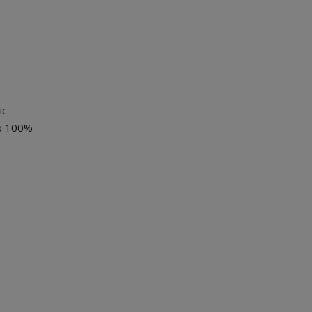
ic
 o 100%