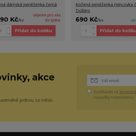
ná dámská peněženka černá
Kožená peněženka mincovka 
Dollaro
ušijeme pro vás
990 Kč
690 Kč
/
ks
do týdne
/
ks
sk
Přidat do košíku
Přidat do košík
vinky, akce
Souhlasím se
zpracová
rozesílky newsletteru.
maximálně jednou za měsíc.