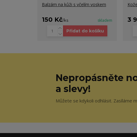
Balzám na kůži s včelím voskem
Kože
150 Kč
3 
/
ks
skladem
Přidat do košíku
Nepropásněte no
a slevy!
Můžete se kdykoli odhlásit. Zasíláme 