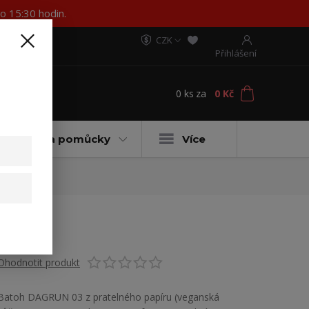
o 15:30 hodin.
CZK
Přihlášení
0
ks
za
0 Kč
t
ateriály a pomůcky
Více
Ohodnotit produkt
Batoh DAGRUN 03 z pratelného papíru (veganská