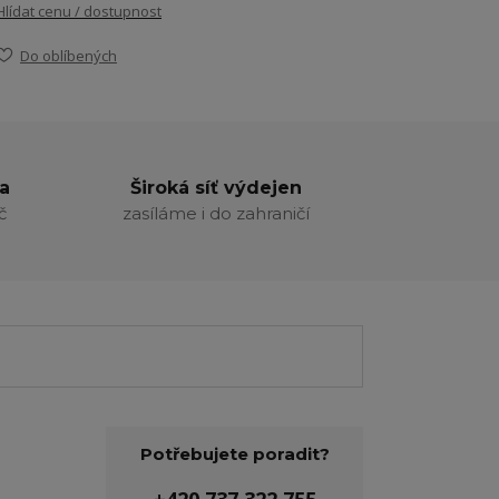
Hlídat cenu / dostupnost
Do oblíbených
a
Široká síť výdejen
č
zasíláme i do zahraničí
Potřebujete poradit?