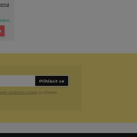
černá
ladem
u
Přihlásit se
ním osobních údajů
za účelem