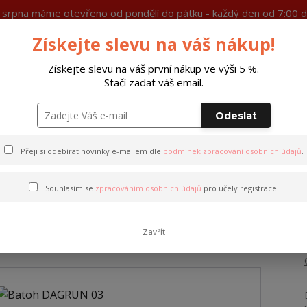
7. srpna máme otevřeno od pondělí do pátku - každý den od 7:00 d
Získejte slevu na váš nákup!
Ochrana soukromí
Více
Získejte slevu na váš první nákup ve výši 5 %.
Stačí zadat váš email.
Hleda
Odeslat
Peněženky
Opasky
Doplňky
M
Přeji si odebírat novinky e-mailem dle
podmínek zpracování osobních údajů
.
 03
Souhlasím se
zpracováním osobních údajů
pro účely registrace.
Zavřít