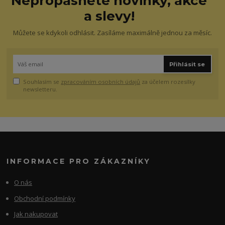
Nepropásněte novinky, akce
a slevy!
Můžete se kdykoli odhlásit. Zasíláme maximálně jednou za měsíc.
Přihlásit se
Souhlasím se
zpracováním osobních údajů
za účelem rozesílky
newsletteru.
INFORMACE PRO ZÁKAZNÍKY
O nás
Obchodní podmínky
Jak nakupovat