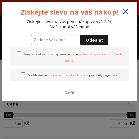
V týdnu 3. - 7. srpna máme otevřeno od pondělí do pátku - každý den
Získejte slevu na váš nákup!
od 7:00 do 15:30 hodin.
CZK
Získejte slevu na váš první nákup ve výši 5 %.
Stačí zadat váš email.
0
0 Kč
Odeslat
Menu
Přeji si odebírat novinky e-mailem dle
podmínek zpracování osobních
údajů
.
Úvod
Dárkové poukazy
Souhlasím se
zpracováním osobních údajů
pro účely registrace.
Dárkové poukazy
Zavřít
Cena:
Od
Do
Kč
Kč