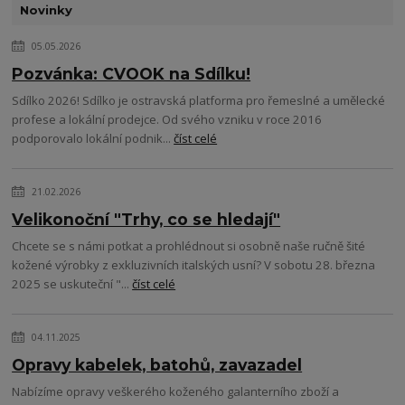
Novinky
05.05.2026
Pozvánka: CVOOK na Sdílku!
Sdílko 2026! Sdílko je ostravská platforma pro řemeslné a umělecké
profese a lokální prodejce. Od svého vzniku v roce 2016
podporovalo lokální podnik...
číst celé
21.02.2026
Velikonoční "Trhy, co se hledají"
Chcete se s námi potkat a prohlédnout si osobně naše ručně šité
kožené výrobky z exkluzivních italských usní? V sobotu 28. března
2025 se uskuteční "...
číst celé
04.11.2025
Opravy kabelek, batohů, zavazadel
Nabízíme opravy veškerého koženého galanterního zboží a