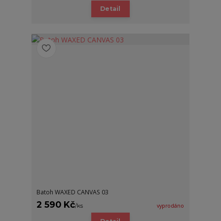
Detail
Batoh WAXED CANVAS 03
2 590 Kč
/
ks
vyprodáno