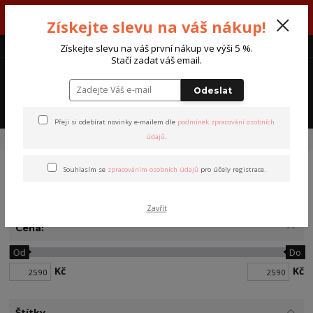
V týdnu 3. - 7. srpna máme otevřeno od pondělí do pátku - každý den
Získejte slevu na váš nákup!
od 7:00 do 15:30 hodin.
CZK
Získejte slevu na váš první nákup ve výši 5 %.
Stačí zadat váš email.
0
0 Kč
Odeslat
Menu
Přeji si odebírat novinky e-mailem dle
podmínek zpracování osobních
údajů
.
Úvod
Batohy
Batohy Waxed Canvas
Souhlasím se
zpracováním osobních údajů
pro účely registrace.
Batohy Waxed Canvas
Zavřít
Cena:
Od
Do
Kč
Kč
Štítky