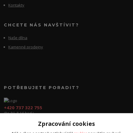
Kontakty
CHCETE NÁS NAVŠTÍVIT?
Naše dílna
Kamenné prodejny
POTŘEBUJETE PORADIT?
+420 737 322 755
(Po-Pá, 8-16 hod.)
Zpracování cookies
obchod@cvook.cz