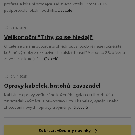
profese a lokální prodejce. Od svého vzniku v roce 2016
podporovalo lokální podnik...
číst celé
21.02.2026
Velikonoční "Trhy, co se hledají"
Chcete se s námi potkat a prohlédnout si osobně naše ručně šité
kožené výrobky z exkluzivních italských usní? V sobotu 28. března
2025 se uskuteční "...
číst celé
04.11.2025
Opravy kabelek, batohů, zavazadel
Nabízíme opravy veškerého koženého galanterního zboží a
zavazadel: - výměnu zipu- opravy uch u kabelek, výměnu nebo
zhotovení nových- opravy a výměny...
číst celé
Zobrazit všechny novinky