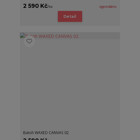
2 590 Kč
/
ks
vyprodáno
Detail
Batoh WAXED CANVAS 02