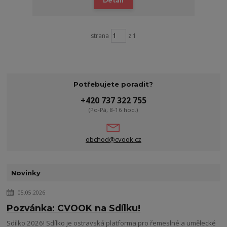
Detail
strana
z 1
Potřebujete poradit?
+420 737 322 755
(Po-Pá, 8-16 hod.)
obchod@cvook.cz
Novinky
05.05.2026
Pozvánka: CVOOK na Sdílku!
Sdílko 2026! Sdílko je ostravská platforma pro řemeslné a umělecké