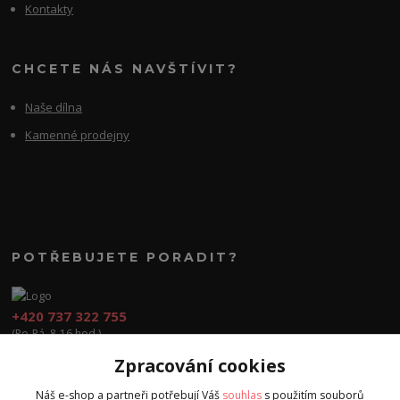
Kontakty
CHCETE NÁS NAVŠTÍVIT?
Naše dílna
Kamenné prodejny
POTŘEBUJETE PORADIT?
+420 737 322 755
(Po-Pá, 8-16 hod.)
Zpracování cookies
obchod@cvook.cz
Náš e-shop a partneři potřebují Váš
souhlas
s použitím souborů