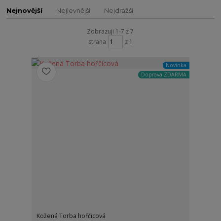
Nejnovější
Nejlevnější
Nejdražší
Zobrazuji 1-7 z 7
strana
z 1
Novinka
Doprava ZDARMA
Kožená Torba hořčicová