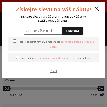
V týdnu 3. - 7. srpna máme otevřeno od pondělí do pátku - každý den
Získejte slevu na váš nákup!
od 7:00 do 15:30 hodin.
CZK
Získejte slevu na váš první nákup ve výši 5 %.
Stačí zadat váš email.
0
0 Kč
Odeslat
Menu
Přeji si odebírat novinky e-mailem dle
podmínek zpracování osobních
údajů
.
Úvod
Kabelky a tašky
Kožené kabelky Torba
Souhlasím se
zpracováním osobních údajů
pro účely registrace.
Kožené kabelky Torba
Zavřít
Cena:
Od
Do
Kč
Kč