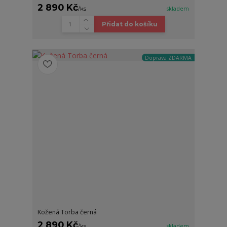
2 890 Kč
/
ks
skladem
Přidat do košíku
Doprava ZDARMA
Kožená Torba černá
2 890 Kč
/
ks
skladem