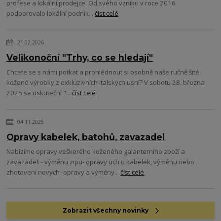
profese a lokální prodejce. Od svého vzniku v roce 2016
podporovalo lokální podnik...
číst celé
21.02.2026
Velikonoční "Trhy, co se hledají"
Chcete se s námi potkat a prohlédnout si osobně naše ručně šité
kožené výrobky z exkluzivních italských usní? V sobotu 28. března
2025 se uskuteční "...
číst celé
04.11.2025
Opravy kabelek, batohů, zavazadel
Nabízíme opravy veškerého koženého galanterního zboží a
zavazadel: - výměnu zipu- opravy uch u kabelek, výměnu nebo
zhotovení nových- opravy a výměny...
číst celé
Zobrazit všechny novinky