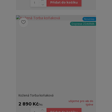
Přidat do košíku
Novinka
Doprava ZDARMA
Kožená Torba koňaková
ušijeme pro vás do
2 890 Kč
/
ks
týdne