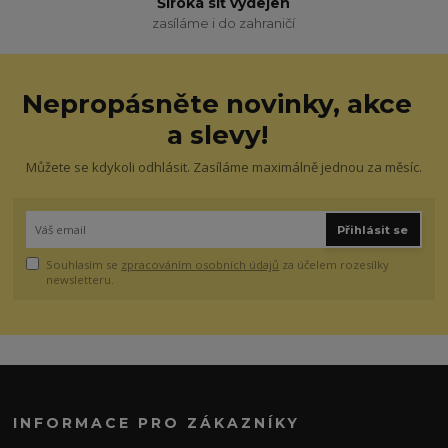
Široká síť výdejen
zasíláme i do zahraničí
Nepropásněte novinky, akce
a slevy!
Můžete se kdykoli odhlásit. Zasíláme maximálně jednou za měsíc.
Přihlásit se
Souhlasím se
zpracováním osobních údajů
za účelem rozesílky
newsletteru.
INFORMACE PRO ZÁKAZNÍKY