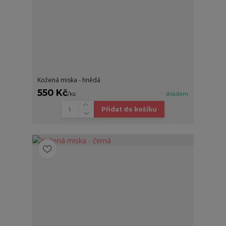
Kožená miska - hnědá
550 Kč
/
ks
skladem
Přidat do košíku