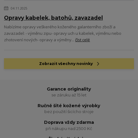
04.11.2025
Opravy kabelek, batohů, zavazadel
Nabízíme opravy veškerého koženého galanterního zboží a
zavazadel: - výměnu zipu- opravy uch u kabelek, výměnu nebo
zhotovení nových- opravy a výměny...
číst celé
Zobrazit všechny novinky
Garance originality
se záruku až 15 let
Ručně šité kožené výrobky
bez použití šicícho stroje
Doprava vždy zdarma
při nákupu nad 2500 Kč