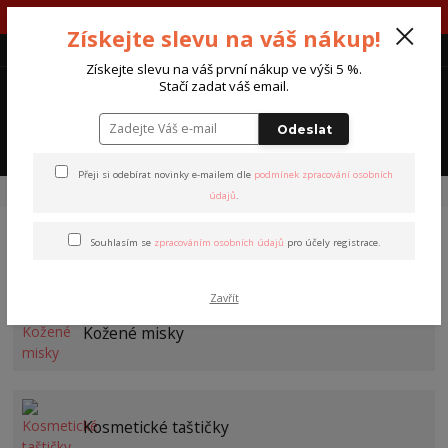
V týdnu 10.-14. srpna máme otevřeno út-čt 7-15 hod.
Získejte slevu na váš nákup!
CZK
Získejte slevu na váš první nákup ve výši 5 %.
0
Stačí zadat váš email.
0 Kč
Odeslat
Menu
Přeji si odebírat novinky e-mailem dle
podmínek zpracování osobních
Úvod
Doplňky
údajů
.
Souhlasím se
zpracováním osobních údajů
pro účely registrace.
Doplňky
Zavřít
Kožené misky
Kosmetické taštičky