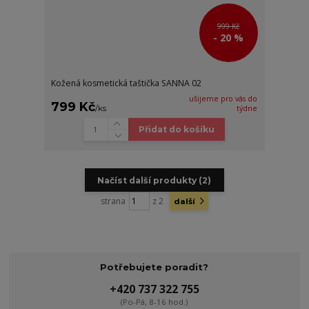
999 Kč
- 20 %
Kožená kosmetická taštička SANNA 02
ušijeme pro vás do
799 Kč
/
ks
týdne
Přidat do košíku
Načíst další produkty (2)
strana
z 2
další
Potřebujete poradit?
+420 737 322 755
(Po-Pá, 8-16 hod.)