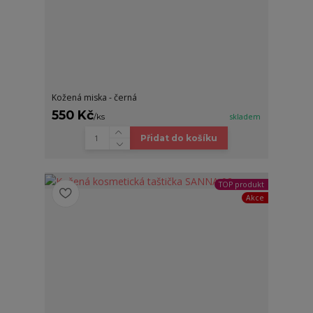
Kožená miska - černá
550 Kč
/
ks
skladem
Přidat do košíku
TOP produkt
Akce