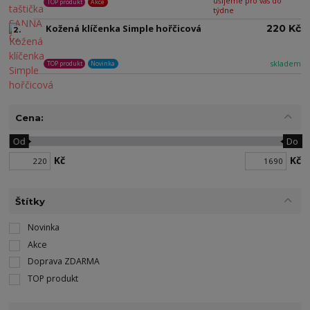
ušijeme pro vás do
TOP produkt
Akce
týdne
Kožená klíčenka Simple hořčicová
220 Kč
2.
skladem
TOP produkt
Novinka
Cena:
Od
Do
Kč
Kč
Štítky
Novinka
Akce
Doprava ZDARMA
TOP produkt