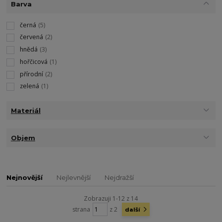
Barva
černá
(5)
červená
(2)
hnědá
(3)
hořčicová
(1)
přírodní
(2)
zelená
(1)
Materiál
Objem
Nejnovější
Nejlevnější
Nejdražší
Zobrazuji 1-12 z 14
strana
z 2
další