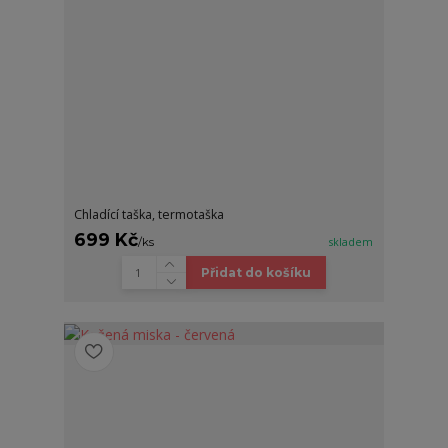
Chladící taška, termotaška
699 Kč
/
ks
skladem
Přidat do košíku