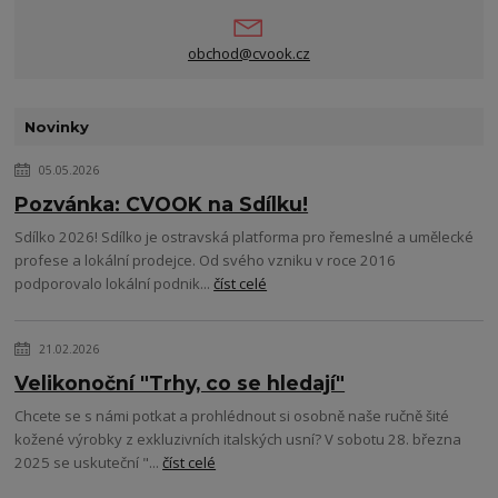
obchod@cvook.cz
Novinky
05.05.2026
Pozvánka: CVOOK na Sdílku!
Sdílko 2026! Sdílko je ostravská platforma pro řemeslné a umělecké
profese a lokální prodejce. Od svého vzniku v roce 2016
podporovalo lokální podnik...
číst celé
21.02.2026
Velikonoční "Trhy, co se hledají"
Chcete se s námi potkat a prohlédnout si osobně naše ručně šité
kožené výrobky z exkluzivních italských usní? V sobotu 28. března
2025 se uskuteční "...
číst celé