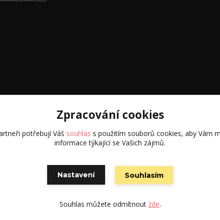
Zpracování cookies
rtneři potřebují Váš
souhlas
s použitím souborů cookies, aby Vám m
informace týkající se Vašich zájmů.
© 2026 CVOOK
Nastavení
Souhlasím
Vytvořeno na
Eshop-rychle.cz
Souhlas můžete odmítnout
zde
.