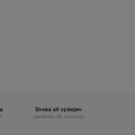
a
Široká síť výdejen
č
zasíláme i do zahraničí