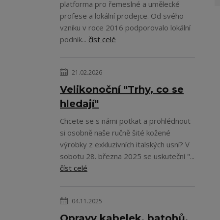
platforma pro řemeslné a umělecké
profese a lokální prodejce. Od svého
vzniku v roce 2016 podporovalo lokální
podnik...
číst celé
21.02.2026
Velikonoční "Trhy, co se
hledají"
Chcete se s námi potkat a prohlédnout
si osobně naše ručně šité kožené
výrobky z exkluzivních italských usní? V
sobotu 28. března 2025 se uskuteční "...
číst celé
04.11.2025
Opravy kabelek, batohů,