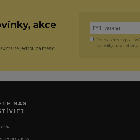
vinky, akce
Souhlasím se
zpracová
rozesílky newsletteru.
maximálně jednou za měsíc.
ETE NÁS
ŠTÍVIT?
dílna
nné prodejny