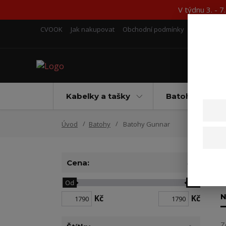
V týdnu 3. - 
CVOOK
Jak nakupovat
Obchodní podmínky
Kontakty
Kabelky a tašky
Batohy
Úvod
Batohy
Batohy Gunnar
Cena:
Od
Do
N
Kč
Kč
Z