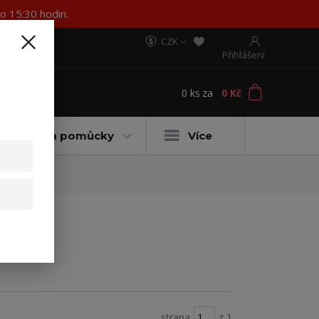
o 15:30 hodin.
CZK
Přihlášení
0
ks
za
0 Kč
t
ateriály a pomůcky
Více
strana
z 1