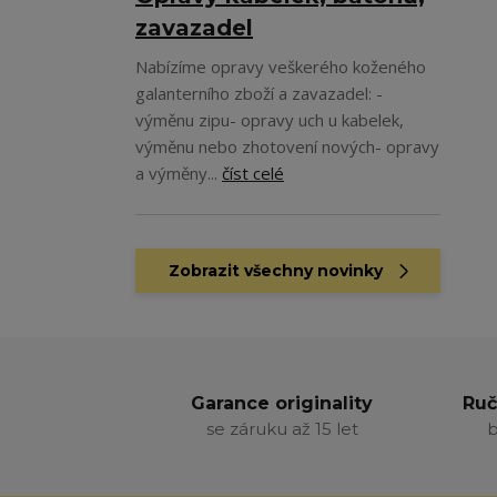
zavazadel
Nabízíme opravy veškerého koženého
galanterního zboží a zavazadel: -
výměnu zipu- opravy uch u kabelek,
výměnu nebo zhotovení nových- opravy
a výměny...
číst celé
Zobrazit všechny novinky
Garance originality
Ruč
se záruku až 15 let
b