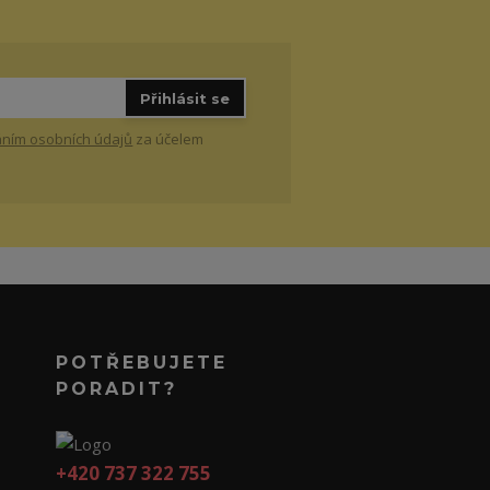
Přihlásit se
ním osobních údajů
za účelem
POTŘEBUJETE
PORADIT?
+420 737 322 755