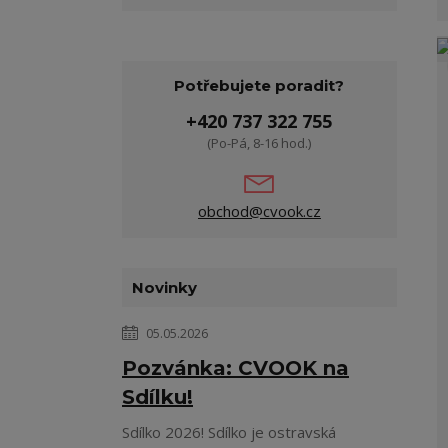
Potřebujete poradit?
+420 737 322 755
(Po-Pá, 8-16 hod.)
obchod@cvook.cz
Novinky
05.05.2026
Pozvánka: CVOOK na
Sdílku!
Sdílko 2026! Sdílko je ostravská