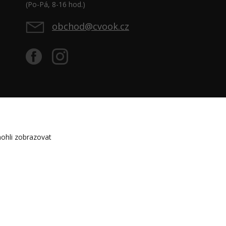
(Po-Pá, 8-16 hod.)
obchod@cvook.cz
ohli zobrazovat