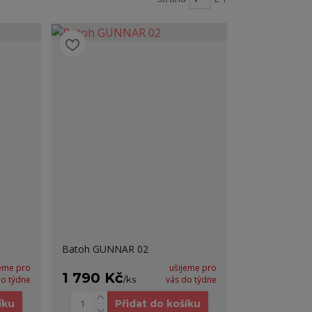
Batoh GUNNAR 02
jeme pro
ušijeme pro
1 790 Kč
do týdne
/
ks
vás do týdne
íku
Přidat do košíku