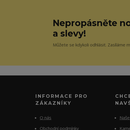
Nepropásněte no
a slevy!
Můžete se kdykoli odhlásit. Zasíláme 
INFORMACE PRO
CHC
ZÁKAZNÍKY
NAV
O nás
Naše 
Obchodní podmínky
Kame