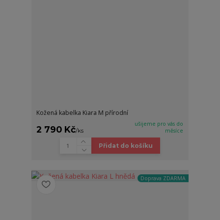
Kožená kabelka Kiara M přírodní
ušijeme pro vás do
2 790 Kč
/
ks
měsíce
Přidat do košíku
Doprava ZDARMA