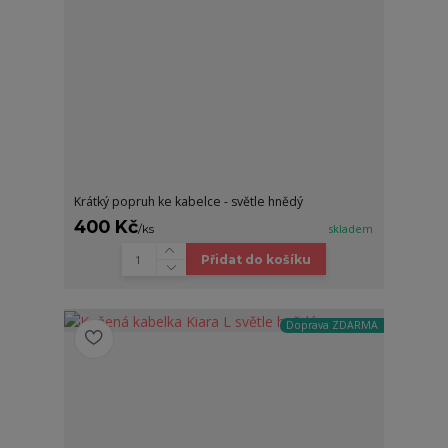
Krátký popruh ke kabelce - světle hnědý
400 Kč
/
ks
skladem
Přidat do košíku
Doprava ZDARMA