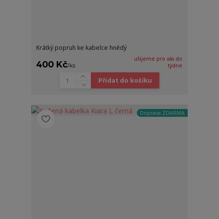
Krátký popruh ke kabelce hnědý
ušijeme pro vás do
400 Kč
/
ks
týdne
Přidat do košíku
Doprava ZDARMA