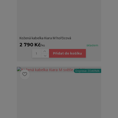
Kožená kabelka Kiara M hořčicová
2 790 Kč
/
ks
skladem
Přidat do košíku
Doprava ZDARMA