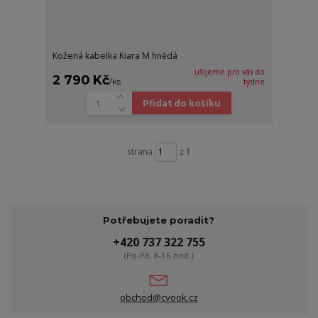
Kožená kabelka Kiara M hnědá
ušijeme pro vás do
2 790 Kč
/
ks
týdne
Přidat do košíku
strana
z 1
Potřebujete poradit?
+420 737 322 755
(Po-Pá, 8-16 hod.)
obchod@cvook.cz