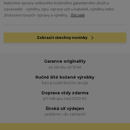
Nabízíme opravy veškerého koženého galanterního zboží a
zavazadel: - výměnu zipu- opravy uch u kabelek, výměnu nebo
zhotovení nových- opravy a výměny...
číst celé
Zobrazit všechny novinky
Garance originality
se záruku až 15 let
Ručně šité kožené výrobky
bez použití šicícho stroje
Doprava vždy zdarma
při nákupu nad 2500 Kč
Široká síť výdejen
zasíláme i do zahraničí