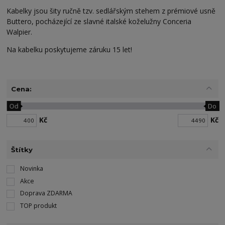
Kabelky jsou šity ručně tzv. sedlářským stehem z prémiové usně
Buttero, pocházející ze slavné italské koželužny Conceria
Walpier.
Na kabelku poskytujeme záruku 15 let!
Cena:
Od
Do
Kč
Kč
Štítky
Novinka
Akce
Doprava ZDARMA
TOP produkt