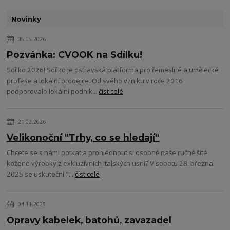
Novinky
05.05.2026
Pozvánka: CVOOK na Sdílku!
Sdílko 2026! Sdílko je ostravská platforma pro řemeslné a umělecké
profese a lokální prodejce. Od svého vzniku v roce 2016
podporovalo lokální podnik...
číst celé
21.02.2026
Velikonoční "Trhy, co se hledají"
Chcete se s námi potkat a prohlédnout si osobně naše ručně šité
kožené výrobky z exkluzivních italských usní? V sobotu 28. března
2025 se uskuteční "...
číst celé
04.11.2025
Opravy kabelek, batohů, zavazadel