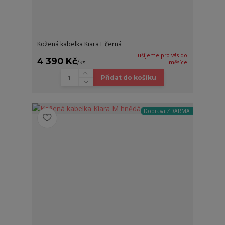
Kožená kabelka Kiara L černá
ušijeme pro vás do
4 390 Kč
/
ks
měsíce
Přidat do košíku
Doprava ZDARMA