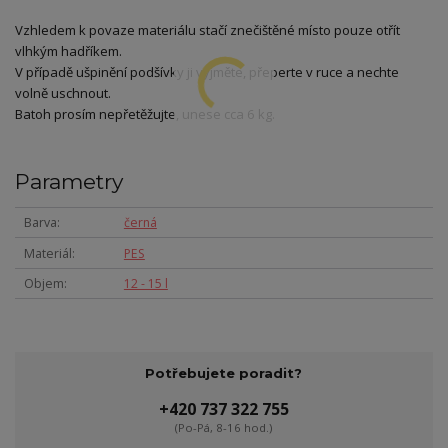
Vzhledem k povaze materiálu stačí znečištěné místo pouze otřít
vlhkým hadříkem.
V případě ušpinění podšívky ji vyjměte, přeperte v ruce a nechte
volně uschnout.
Batoh prosím nepřetěžujte, unese cca 6 kg.
Parametry
Barva
černá
Materiál
PES
Objem
12 - 15 l
Potřebujete poradit?
+420 737 322 755
(Po-Pá, 8-16 hod.)