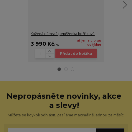
Kožená dámská peněženka hořčicová
Kožené pouzdr
ušijeme pro vás
3 990 Kč
1 190 Kč
/
ks
do týdne
/
k
Přidat do košíku
Nepropásněte novinky, akce
a slevy!
Můžete se kdykoli odhlásit. Zasíláme maximálně jednou za měsíc.