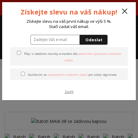
V týdnu 3. - 7. srpna máme otevřeno od pondělí do pátku - každý den
Získejte slevu na váš nákup!
od 7:00 do 15:30 hodin.
CZK
Získejte slevu na váš první nákup ve výši 5 %.
Stačí zadat váš email.
0
0 Kč
Odeslat
Menu
Přeji si odebírat novinky e-mailem dle
podmínek zpracování osobních
údajů
.
Úvod
Batohy
Batohy Maia
Batoh MAIA 08 se zádovou kapsou
Souhlasím se
zpracováním osobních údajů
pro účely registrace.
Batoh MAIA 08 se zádovou
Zavřít
kapsou