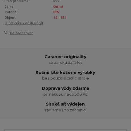
Číslo produktu:
092
Barva:
černá
Materiál:
PES
Objem:
12 - 15 l
Hlídat cenu / dostupnost
Do oblíbených
Garance originality
se záruku až 15 let
Ručně šité kožené výrobky
bez použití šicícho stroje
Doprava vždy zdarma
při nákupu nad 2500 Kč
Široká síť výdejen
zasíláme i do zahraničí