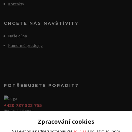
Kontakty
CHCETE NÁS NAVŠTÍVIT?
Naše dílna
Kamenné prodejny
POTŘEBUJETE PORADIT?
+420 737 322 755
(Po-Pá, 8-16 hod.)
Zpracování cookies
obchod@cvook.cz
Náš e-shop a partneři potřebují Váš
souhlas
s použitím souborů