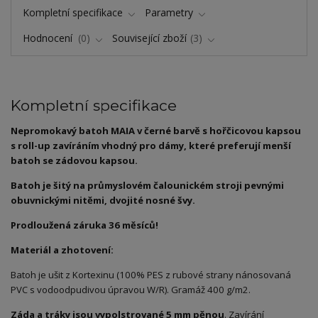
Kompletní specifikace
Parametry
Hodnocení
0
Související zboží
3
Kompletní specifikace
Nepromokavý batoh MAIA v černé barvě s hořčicovou kapsou
s roll-up zavíráním vhodný pro dámy, které preferují menší
batoh se zádovou kapsou.
Batoh je šitý na průmyslovém čalounickém stroji pevnými
obuvnickými nitěmi, dvojité nosné švy.
Prodloužená záruka 36 měsíců!
Materiál a zhotovení:
Batoh je ušit z Kortexinu (100% PES z rubové strany nánosovaná
PVC s vodoodpudivou úpravou W/R). Gramáž 400 g/m2.
Záda a tráky jsou vypolstrované 5 mm pěnou
. Zavírání