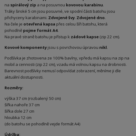
na
spirálový zip
a na posuvnou
kovovou karabinu
.
Tráky široké 5 cm jsou posuvné, ve spodní části batohu jsou
přichyceny karabinami.
Zdvojené švy
.
Zdvojené dno
.
Na čele je
otevřená kapsa
přes celou šíři batohu, která
pohodlně
pojme formát A4
.
Na pravé straně batohu je přístup k
zádové kapse
(zip 22 cm).
Kovové komponenty
jsou s povrchovou úpravou
nikl
.
Podšívka je zhotovena ze 100% bavlny, vpředu má kapsu na zip na
mobil a cennosti (zip 22 cm), vzadu má volnou kapsu na drobnosti.
Barevnost podšívky nemusí odpovídat zobrazení, měníme ji dle
aktuální dostupnosti.
Rozměry:
výška 37 cm (rozbalený 50 cm)
šířka nahoře 37 cm
šířka dole 27 cm
hloubka 12 cm
(do batohu se pohodlně vejde formát A4)
Údržba: