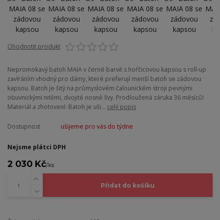
Ohodnotit produkt
Nepromokavý batoh MAIA v černé barvě s hořčicovou kapsou s roll-up
zavíráním vhodný pro dámy, které preferují menší batoh se zádovou
kapsou. Batoh je šitý na průmyslovém čalounickém stroji pevnými
obuvnickými nitěmi, dvojité nosné švy. Prodloužená záruka 36 měsíců!
Materiál a zhotovení: Batoh je uši...
celý popis
Dostupnost
ušijeme pro vás do týdne
Nejsme plátci DPH
2 030 Kč
/
ks
Přidat do košíku