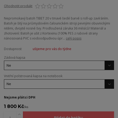
Ohodnotit produkt
Nepromokavý batoh TIBET 20 v tmavě šedé barvě s roll-up zavíráním.
Batoh je šitý na průmyslovém čalounickém stroji pevnými obuvnickými
nitěmi, dvojité nosné švy. Prodloužená záruka 36 měsíců! Materiál a
zhotovení: Batoh je ušit z Kortexinu (100% PES z rubové strany
nánosovaná PVC s vodoodpudivou úpr...
celý popis
Dostupnost
ušijeme pro vás do týdne
Zádová kapsa
Vnitřní polstrovaná kapsa na notebook
Nejsme plátci DPH
1 800 Kč
/
ks
Přidat do košíku