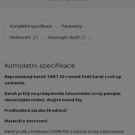
Kompletní specifikace
Parametry
Hodnocení
0
Související zboží
3
Kompletní specifikace
Nepromokavý batoh TIBET 20 v tmavě šedé barvě s roll-up
zavíráním.
Batoh je šitý na průmyslovém čalounickém stroji pevnými
obuvnickými nitěmi, dvojité nosné švy.
Prodloužená záruka 36 měsíců!
Materiál a zhotovení:
Batoh je ušit z Kortexinu (100% PES z rubové strany nánosovaná