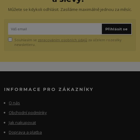
Můžete se kdykoli odhlásit. Zasíláme maximálně jednou za měsíc.
Přihlásit se
Souhlasím se
zpracováním osobních údajů
za účelem rozesílky
newsletteru.
INFORMACE PRO ZÁKAZNÍKY
O nás
Obchodní podmínky
Jak nakupovat
Doprava a platba