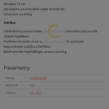
hloubka 12 cm
(do batohu se pohodlně vejde formát A3)
hmotnost cca 840g
Údržba:
Vzhledem k povaze materiálu stačí znečištěné místo pouze otřít
vlhkým hadříkem.
Podšívku lze prát v ruce a poté nechat volně uschnout.
Nepoužívejte sušičku a žehličku.
Batoh prosím nepřetěžujte, unese cca 6 kg.
Parametry
Barva
tmavě šedá
Materiál
PES
Objem
15 - 20 l