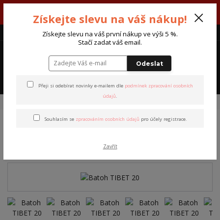
V týdnu 3. - 7. srpna máme otevřeno od pondělí do pátku - každý den
Získejte slevu na váš nákup!
od 7:00 do 15:30 hodin.
CZK
Získejte slevu na váš první nákup ve výši 5 %.
Stačí zadat váš email.
0
0 Kč
Odeslat
Menu
Přeji si odebírat novinky e-mailem dle
podmínek zpracování osobních
údajů
.
Úvod
Batohy
Batohy Tibet
Batoh TIBET 20
Souhlasím se
zpracováním osobních údajů
pro účely registrace.
Batoh TIBET 20
Zavřít