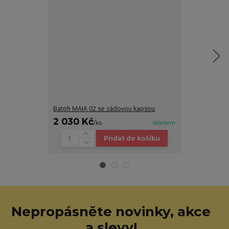
Batoh MAIA 02 se zádovou kapsou
Kožené psaníč
2 030 Kč
1 490 Kč
/
ks
skladem
/
Přidat do košíku
Nepropásněte novinky, akce
a slevy!