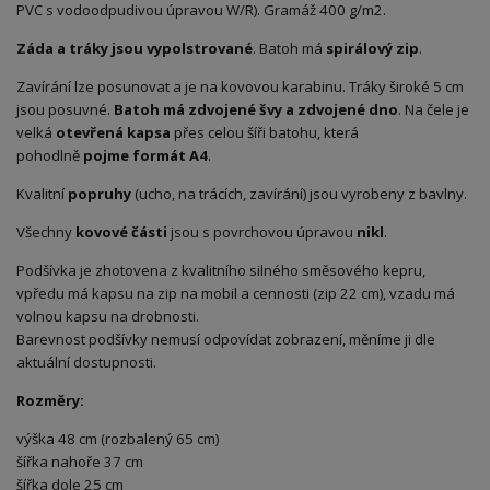
PVC s vodoodpudivou úpravou W/R). Gramáž 400 g/m2.
Záda a tráky jsou vypolstrované
. Batoh má
spirálový zip
.
Zavírání lze posunovat a je na kovovou karabinu. Tráky široké 5 cm
jsou posuvné.
Batoh má zdvojené švy a zdvojené dno
. Na čele je
velká
otevřená kapsa
přes celou šíři batohu, která
pohodlně
pojme formát A4
.
Kvalitní
popruhy
(ucho, na trácích, zavírání) jsou vyrobeny z bavlny.
Všechny
kovové části
jsou s povrchovou úpravou
nikl
.
Podšívka je zhotovena z kvalitního silného směsového kepru,
vpředu má kapsu na zip na mobil a cennosti (zip 22 cm), vzadu má
volnou kapsu na drobnosti.
Barevnost podšívky nemusí odpovídat zobrazení, měníme ji dle
aktuální dostupnosti.
Rozměry:
výška 48 cm (rozbalený 65 cm)
šířka nahoře 37 cm
šířka dole 25 cm