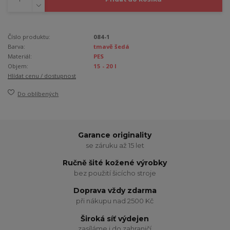
Číslo produktu:
084-1
Barva:
tmavě šedá
Materiál:
PES
Objem:
15 - 20 l
Hlídat cenu / dostupnost
Do oblíbených
Garance originality
se záruku až 15 let
Ručně šité kožené výrobky
bez použití šicícho stroje
Doprava vždy zdarma
při nákupu nad 2500 Kč
Široká síť výdejen
zasíláme i do zahraničí