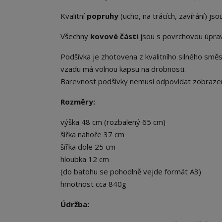
Kvalitní
popruhy
(ucho, na trácích, zavírání) js
Všechny
kovové části
jsou s povrchovou úpr
Podšívka je zhotovena z kvalitního silného smě
vzadu má volnou kapsu na drobnosti.
Barevnost podšívky nemusí odpovídat zobrazení,
Rozměry:
výška 48 cm (rozbalený 65 cm)
šířka nahoře 37 cm
šířka dole 25 cm
hloubka 12 cm
(do batohu se pohodlně vejde formát A3)
hmotnost cca 840g
Údržba: