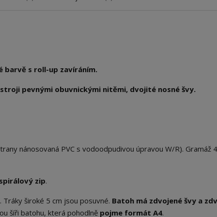
barvě s roll-up zavíráním.
stroji pevnými obuvnickými nitěmi, dvojité nosné švy.
é strany nánosovaná PVC s vodoodpudivou úpravou W/R). Gramáž 
spirálový zip
.
u. Tráky široké 5 cm jsou posuvné.
Batoh má zdvojené švy a zd
ou šíři batohu, která pohodlně
pojme formát A4
.