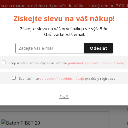
7. srpna máme otevřeno od pondělí do pátku - každý den od 7:00 d
Získejte slevu na váš nákup!
Ochrana soukromí
Více
Získejte slevu na váš první nákup ve výši 5 %.
Stačí zadat váš email.
Hleda
Odeslat
Peněženky
Opasky
Doplňky
M
Přeji si odebírat novinky e-mailem dle
podmínek zpracování osobních údajů
.
Souhlasím se
zpracováním osobních údajů
pro účely registrace.
Zavřít