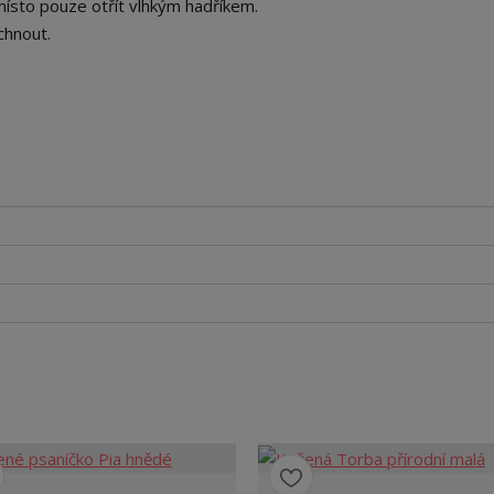
místo pouze otřít vlhkým hadříkem.
chnout.