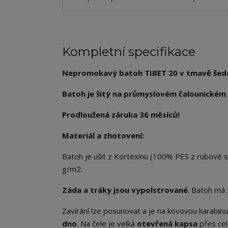
Kompletní specifikace
Nepromokavý batoh TIBET 20 v tmavě šedé 
Batoh je šitý na průmyslovém čalounickém 
Prodloužená záruka 36 měsíců!
Materiál a zhotovení:
Batoh je ušit z Kortexinu (100% PES z rubov
g/m2.
Záda a tráky jsou vypolstrované
. Batoh má
Zavírání lze posunovat a je na kovovou karabin
dno
. Na čele je velká
otevřená kapsa
přes cel