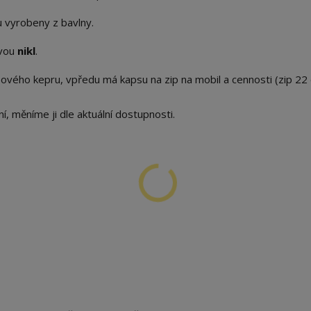
ou vyrobeny z bavlny.
avou
nikl
.
sového kepru, vpředu má kapsu na zip na mobil a cennosti (zip 22
 měníme ji dle aktuální dostupnosti.