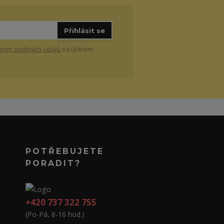
Přihlásit se
ním osobních údajů
za účelem
POTŘEBUJETE
PORADIT?
+420 737 322 755
(Po-Pá, 8-16 hod.)