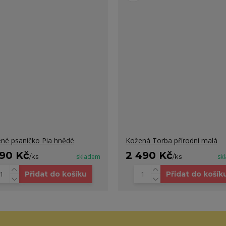
né psaníčko Pia hnědé
Kožená Torba přírodní malá
490 Kč
2 490 Kč
/
ks
skladem
/
ks
sk
Přidat do košíku
Přidat do košík