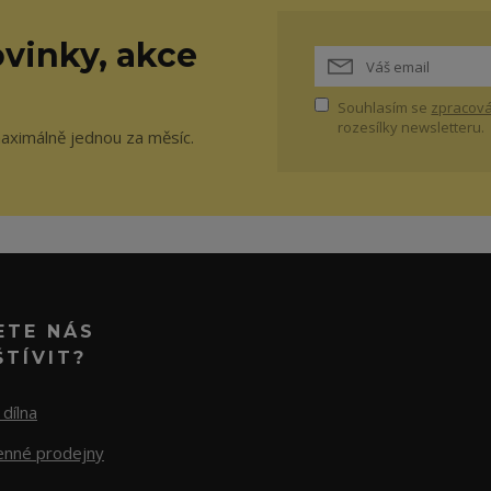
vinky, akce
Souhlasím se
zpracová
rozesílky newsletteru.
maximálně jednou za měsíc.
ETE NÁS
ŠTÍVIT?
dílna
nné prodejny