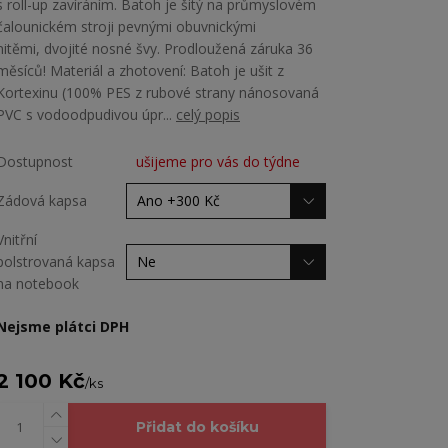
s roll-up zavíráním. Batoh je šitý na průmyslovém
čalounickém stroji pevnými obuvnickými
nitěmi, dvojité nosné švy. Prodloužená záruka 36
měsíců! Materiál a zhotovení: Batoh je ušit z
Kortexinu (100% PES z rubové strany nánosovaná
PVC s vodoodpudivou úpr...
celý popis
Dostupnost
ušijeme pro vás do týdne
Zádová kapsa
Vnitřní
polstrovaná kapsa
na notebook
Nejsme plátci DPH
2 100 Kč
/
ks
Přidat do košíku