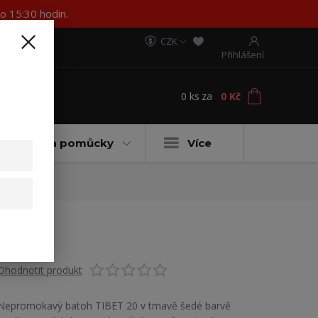
o 15:30 hodin.
CZK
Přihlášení
0
ks
za
0 Kč
t
ateriály a pomůcky
Více
Ohodnotit produkt
Nepromokavý batoh TIBET 20 v tmavě šedé barvě