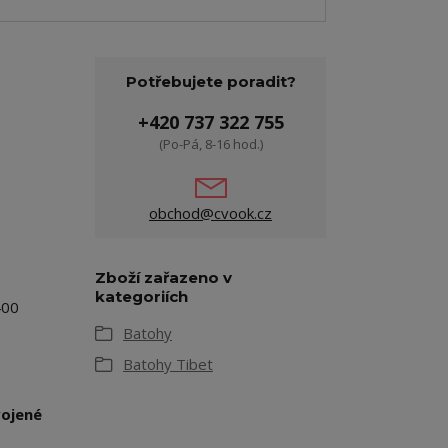
Potřebujete poradit?
+420 737 322 755
(Po-Pá, 8-16 hod.)
obchod@cvook.cz
Zboží zařazeno v
kategoriích
400
Batohy
Batohy Tibet
vojené