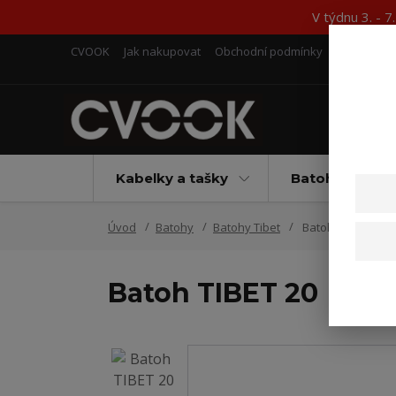
V týdnu 3. - 
CVOOK
Jak nakupovat
Obchodní podmínky
Kontakty
Kabelky a tašky
Batohy
Úvod
Batohy
Batohy Tibet
Batoh TIBET 20
Batoh TIBET 20