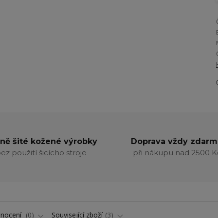
ně šité kožené výrobky
Doprava vždy zdarm
ez použití šicícho stroje
při nákupu nad 2500 K
nocení
0
Související zboží
3