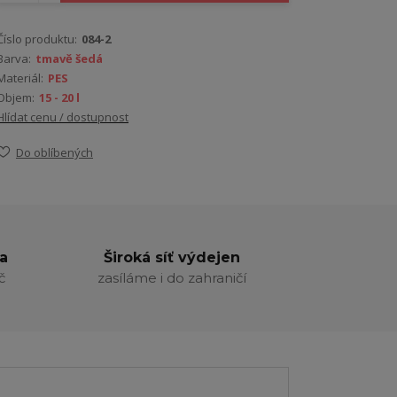
Číslo produktu:
084-2
Barva:
tmavě šedá
Materiál:
PES
Objem:
15 - 20 l
Hlídat cenu / dostupnost
Do oblíbených
a
Široká síť výdejen
č
zasíláme i do zahraničí