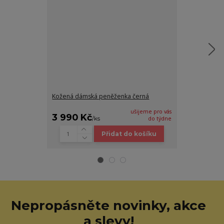
Kožená dámská peněženka černá
Kožená pánsk
černá
ušijeme pro vás
3 990 Kč
790 Kč
/
ks
do týdne
/
ks
Přidat do košíku
Nepropásněte novinky, akce
a slevy!