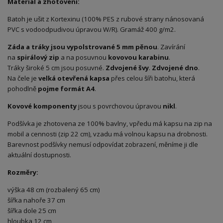
Materiál a zhotovení:
Batoh je ušit z Kortexinu (100% PES z rubové strany nánosovaná
PVC s vodoodpudivou úpravou W/R). Gramáž 400 g/m2.
Záda a tráky jsou vypolstrované 5 mm pěnou
. Zavírání
na
spirálový zip
a na posuvnou
kovovou karabinu
.
Tráky široké 5 cm jsou posuvné.
Zdvojené švy
.
Zdvojené dno
.
Na čele je
velká otevřená kapsa
přes celou šíři batohu, která
pohodlně
pojme formát A4
.
Kovové komponenty
jsou s povrchovou úpravou
nikl
.
Podšívka je zhotovena ze 100% bavlny, vpředu má kapsu na zip na
mobil a cennosti (zip 22 cm), vzadu má volnou kapsu na drobnosti.
Barevnost podšívky nemusí odpovídat zobrazení, měníme ji dle
aktuální dostupnosti.
Rozměry:
výška 48 cm (rozbalený 65 cm)
šířka nahoře 37 cm
šířka dole 25 cm
hloubka 12 cm