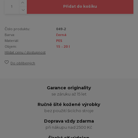
Přidat do košíku
Číslo produktu:
049-2
Barva:
černá
Materiál:
PES
Objem:
15 - 20 l
Hlídat cenu / dostupnost
Do oblíbených
Garance originality
se záruku až 15 let
Ručně šité kožené výrobky
bez použití šicícho stroje
Doprava vždy zdarma
při nákupu nad 2500 Kč
Široká síť výdejen