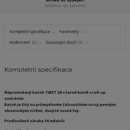
zasíláme i do zahraničí
Kompletní specifikace
Parametry
Hodnocení
0
Související zboží
3
Kompletní specifikace
Nepromokavý batoh TIBET 28 v černé barvě s roll-up
zavíráním.
Batoh je šitý na průmyslovém čalounickém stroji pevnými
obuvnickými nitěmi, dvojité nosné švy.
Prodloužená záruka 36 měsíců!