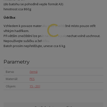
(do batohu se pohodlně vejde formát A3)
hmotnost cca 860g
Údržba:
Vzhledem k povaze materiálu stačí znečištěné místo pouze otřít
vlhkým hadříkem.
Při větším znečištění lze prát na 30 st. a pak nechat volně uschnout.
Nepoužívejte sušičku a žehličku.
Batoh prosím nepřetěžujte, unese cca 6 kg.
Parametry
Barva
černá
Materiál
PES
Objem
15 - 20 l