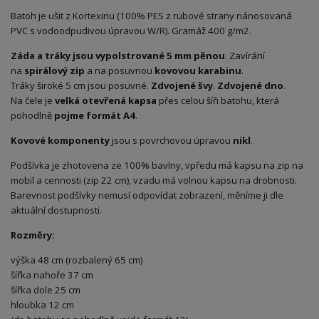
Batoh je ušit z Kortexinu (100% PES z rubové strany nánosovaná
PVC s vodoodpudivou úpravou W/R). Gramáž 400 g/m2.
Záda a tráky jsou vypolstrované 5 mm pěnou
. Zavírání
na
spirálový zip
a na posuvnou
kovovou karabinu
.
Tráky široké 5 cm jsou posuvné.
Zdvojené švy
.
Zdvojené dno
.
Na čele je
velká otevřená kapsa
přes celou šíři batohu, která
pohodlně
pojme formát A4
.
Kovové komponenty
jsou s povrchovou úpravou
nikl
.
Podšívka je zhotovena ze 100% bavlny, vpředu má kapsu na zip na
mobil a cennosti (zip 22 cm), vzadu má volnou kapsu na drobnosti.
Barevnost podšívky nemusí odpovídat zobrazení, měníme ji dle
aktuální dostupnosti.
Rozměry:
výška 48 cm (rozbalený 65 cm)
šířka nahoře 37 cm
šířka dole 25 cm
hloubka 12 cm