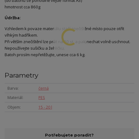
(do batohu se pohodlně vejde formát A3)
hmotnost cca 860g
Údržba:
Vzhledem k povaze materiálu stačí znečištěné místo pouze otřít
vlhkým hadříkem.
Při větším znečištění lze prát na 30 st. a pak nechat volně uschnout.
Nepoužívejte sušičku a žehličku.
Batoh prosím nepřetěžujte, unese cca 6 kg.
Parametry
Barva
černá
Materiál
PES
Objem
15 - 20 l
Potřebujete poradit?