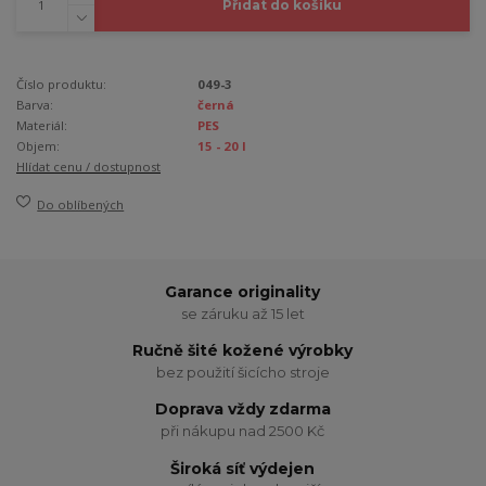
Přidat do košíku
Číslo produktu:
049-3
Barva:
černá
Materiál:
PES
Objem:
15 - 20 l
Hlídat cenu / dostupnost
Do oblíbených
Garance originality
se záruku až 15 let
Ručně šité kožené výrobky
bez použití šicícho stroje
Doprava vždy zdarma
při nákupu nad 2500 Kč
Široká síť výdejen