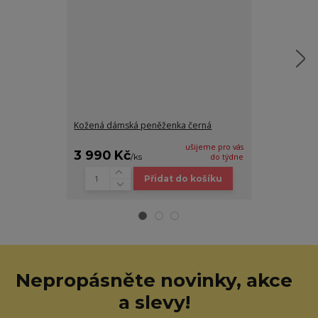
Kožená dámská peněženka černá
Kožená pánsk
černá
ušijeme pro vás
3 990 Kč
790 Kč
/
ks
do týdne
/
ks
Přidat do košíku
Nepropásněte novinky, akce
a slevy!