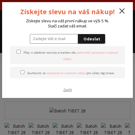
V týdnu 10.-14. srpna máme otevřeno út-čt 7-15 hod.
Získejte slevu na váš nákup!
CZK
Získejte slevu na váš první nákup ve výši 5 %.
0
Stačí zadat váš email.
0 Kč
Odeslat
Menu
Přeji si odebírat novinky e-mailem dle
podmínek zpracování osobních
Úvod
Batohy
Batohy Tibet
Batoh TIBET 28
údajů
.
Souhlasím se
zpracováním osobních údajů
pro účely registrace.
Batoh TIBET 28
Zavřít
TOP produkt