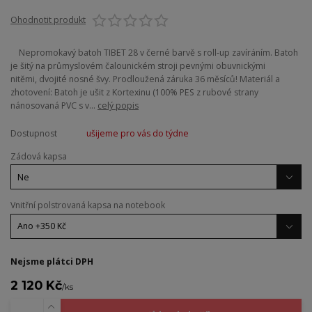
Ohodnotit produkt
Nepromokavý batoh TIBET 28 v černé barvě s roll-up zavíráním. Batoh
je šitý na průmyslovém čalounickém stroji pevnými obuvnickými
nitěmi, dvojité nosné švy. Prodloužená záruka 36 měsíců! Materiál a
zhotovení: Batoh je ušit z Kortexinu (100% PES z rubové strany
nánosovaná PVC s v...
celý popis
Dostupnost
ušijeme pro vás do týdne
Zádová kapsa
Vnitřní polstrovaná kapsa na notebook
Nejsme plátci DPH
2 120 Kč
/
ks