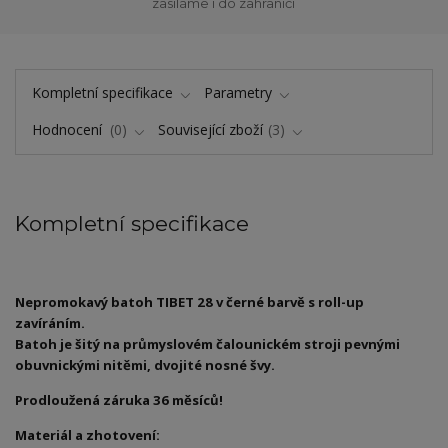
zasíláme i do zahraničí
Kompletní specifikace
Parametry
Hodnocení
0
Související zboží
3
Kompletní specifikace
Nepromokavý batoh TIBET 28 v černé barvě s roll-up
zavíráním.
Batoh je šitý na průmyslovém čalounickém stroji pevnými
obuvnickými nitěmi, dvojité nosné švy.
Prodloužená záruka 36 měsíců!
Materiál a zhotovení: