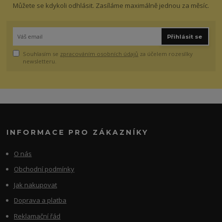
Můžete se kdykoli odhlásit. Zasíláme maximálně jednou za měsíc.
Přihlásit se
Souhlasím se
zpracováním osobních údajů
za účelem rozesílky
newsletteru.
INFORMACE PRO ZÁKAZNÍKY
O nás
Obchodní podmínky
Jak nakupovat
Doprava a platba
Reklamační řád