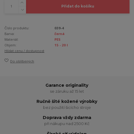
Přidat do košíku
Číslo produktu:
039-4
Barva:
černá
Materiál:
PES
Objem:
15 - 20 l
Hlídat cenu / dostupnost
Do oblíbených
Garance originality
se záruku až 15 let
Ručně šité kožené výrobky
bez použití šicícho stroje
Doprava vždy zdarma
při nákupu nad 2500 Kč
Široká síť výdejen