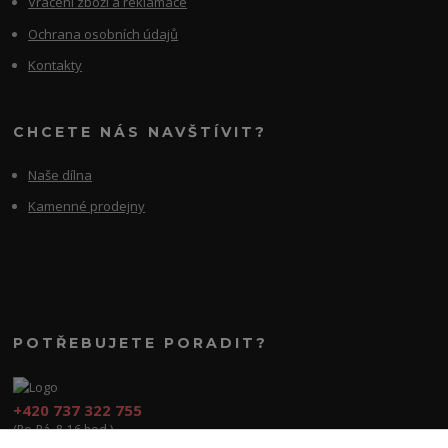
Vrácení zboží a reklamace
Ochrana osobních údajů
Kontakty
CHCETE NÁS NAVŠTÍVIT?
Naše dílna
Kamenné prodejny
POTŘEBUJETE PORADIT?
+420 737 322 755
(Po-Pá, 8-16 hod.)