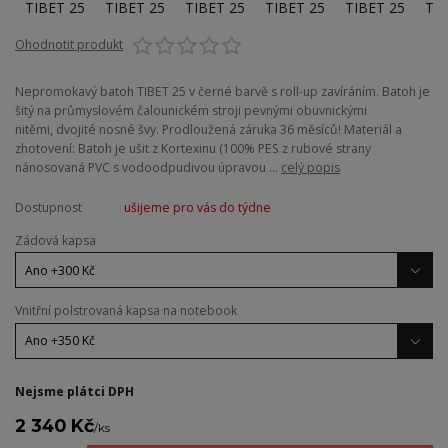
Ohodnotit produkt
Nepromokavý batoh TIBET 25 v černé barvě s roll-up zavíráním. Batoh je
šitý na průmyslovém čalounickém stroji pevnými obuvnickými
nitěmi, dvojité nosné švy. Prodloužená záruka 36 měsíců! Materiál a
zhotovení: Batoh je ušit z Kortexinu (100% PES z rubové strany
nánosovaná PVC s vodoodpudivou úpravou ...
celý popis
Dostupnost
ušijeme pro vás do týdne
Zádová kapsa
Vnitřní polstrovaná kapsa na notebook
Nejsme plátci DPH
2 340 Kč
/
ks