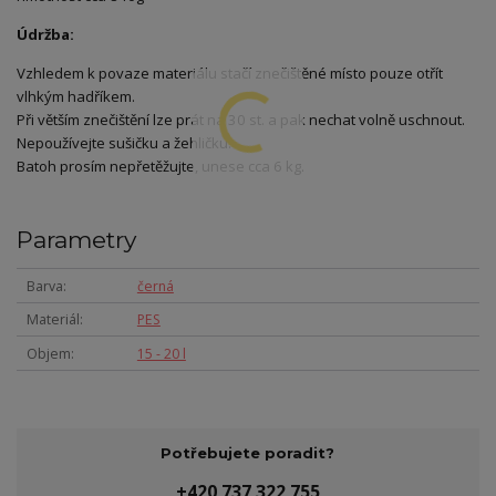
Údržba:
Vzhledem k povaze materiálu stačí znečištěné místo pouze otřít
vlhkým hadříkem.
Při větším znečištění lze prát na 30 st. a pak nechat volně uschnout.
Nepoužívejte sušičku a žehličku.
Batoh prosím nepřetěžujte, unese cca 6 kg.
Parametry
Barva
černá
Materiál
PES
Objem
15 - 20 l
Potřebujete poradit?
+420 737 322 755