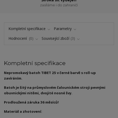
zasíláme i do zahraničí
Kompletní specifikace
Parametry
Hodnocení
0
Související zboží
3
Kompletní specifikace
Nepromokavý batoh TIBET 25 v černé barvě s roll-up
zavíráním.
Batoh je šitý na průmyslovém čalounickém stroji pevnými
obuvnickými nitěmi, dvojité nosné švy.
Prodloužená záruka 36 měsíců!
Materiál a zhotovení: