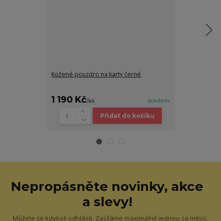
Kožené pouzdro na karty černé
Kožená pánsk
černá
1 190 Kč
790 Kč
/
ks
skladem
/
ks
Přidat do košíku
Nepropásněte novinky, akce
a slevy!
Můžete se kdykoli odhlásit. Zasíláme maximálně jednou za měsíc.