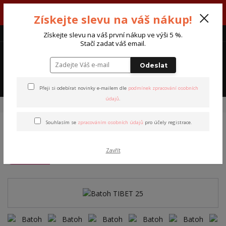
V týdnu 3. - 7. srpna máme otevřeno od pondělí do pátku - každý den
Získejte slevu na váš nákup!
od 7:00 do 15:30 hodin.
CZK
Získejte slevu na váš první nákup ve výši 5 %.
Stačí zadat váš email.
0
0 Kč
Odeslat
Menu
Přeji si odebírat novinky e-mailem dle
podmínek zpracování osobních
údajů
.
Úvod
Batohy
Batohy Tibet
Batoh TIBET 25
Souhlasím se
zpracováním osobních údajů
pro účely registrace.
Batoh TIBET 25
Zavřít
TOP produkt