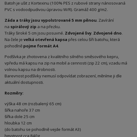
Batoh je ušit z Kortexinu (100% PES z rubové strany nánosovaná
PVC s vodoodpudivou úpravou W/R). Gramáž 400 g/m2.
Záda a tráky jsou vypolstrované 5 mm pěnou
. Zavírání
na
spirálový zip
a na přezku.
Tráky široké 5 cm jsou posuvné.
Zdvojené švy
.
Zdvojené dno
.
Na čele je
velká otevřená kapsa
přes celou šíři batohu, která
pohodlně
pojme formát A4
.
Podšívka je zhotovena z kvalitního silného směsového kepru,
vpředu má kapsu na zip na mobil a cennosti (zip 22 cm), vzadu má
volnou kapsu na drobnosti.
Barevnost podšívky nemusí odpovídat zobrazení, měníme ji dle
aktuální dostupnosti.
Rozměry:
výška 48 cm (rozbalený 65 cm)
šířka nahoře 37 cm
šířka dole 25 cm
hloubka 12 cm
(do batohu se pohodlně vejde formát A3)
hmotnost cca 840g