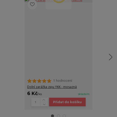
1 hodnocení
Horní zarážka
Dolní zarážka zipu YKK - mosazná
6 Kč
6 Kč
/
ks
skladem
/
pár
Přidat do košíku