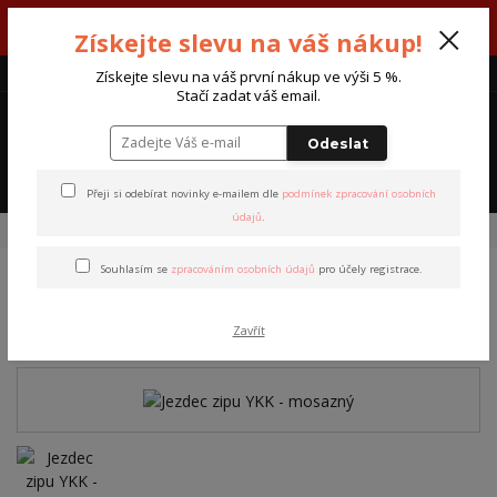
V týdnu 3. - 7. srpna máme otevřeno od pondělí do pátku - každý den
Získejte slevu na váš nákup!
od 7:00 do 15:30 hodin.
CZK
Získejte slevu na váš první nákup ve výši 5 %.
Stačí zadat váš email.
0
0 Kč
Odeslat
Menu
Přeji si odebírat novinky e-mailem dle
podmínek zpracování osobních
údajů
.
Úvod
Materiály a pomůcky
Zipy YKK
Jezdec zipu YKK - mosazný
Souhlasím se
zpracováním osobních údajů
pro účely registrace.
Jezdec zipu YKK - mosazný
Zavřít