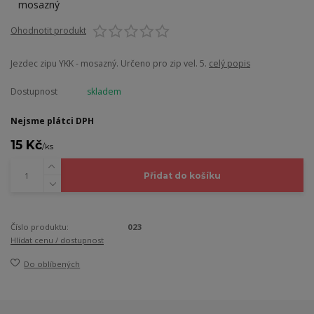
Ohodnotit produkt
Jezdec zipu YKK - mosazný. Určeno pro zip vel. 5.
celý popis
Dostupnost
skladem
Nejsme plátci DPH
15 Kč
/
ks
Přidat do košíku
Číslo produktu:
023
Hlídat cenu / dostupnost
Do oblíbených