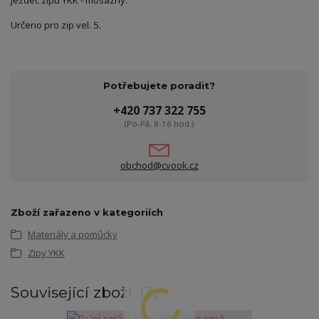
Jezdec zipu YKK - mosazný.
Určeno pro zip vel. 5.
Potřebujete poradit?
+420 737 322 755
(Po-Pá, 8-16 hod.)
obchod@cvook.cz
Zboží zařazeno v kategoriích
Materiály a pomůcky
Zipy YKK
Související zboží
3