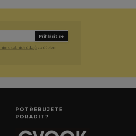
Přihlásit se
ním osobních údajů
za účelem
POTŘEBUJETE
PORADIT?