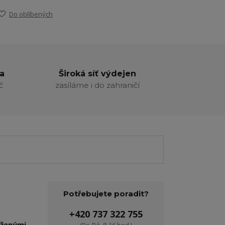
Do oblíbených
a
Široká síť výdejen
č
zasíláme i do zahraničí
Potřebujete poradit?
+420 737 322 755
oženými