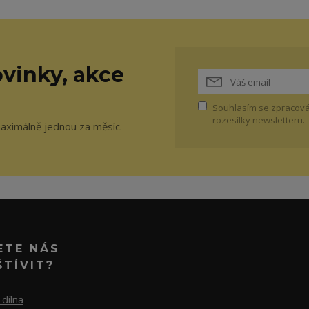
vinky, akce
Souhlasím se
zpracová
rozesílky newsletteru.
maximálně jednou za měsíc.
ETE NÁS
ŠTÍVIT?
dílna