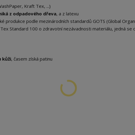
shPaper, Kraft Tex, ...)
niká z odpadového dřeva
, a z latexu
gické produkce podle mezinárodních standardů GOTS (Global Organ
ko-Tex Standard 100 o zdravotní nezávadnosti materiálu, jedná se
 kůži
, časem získá patinu