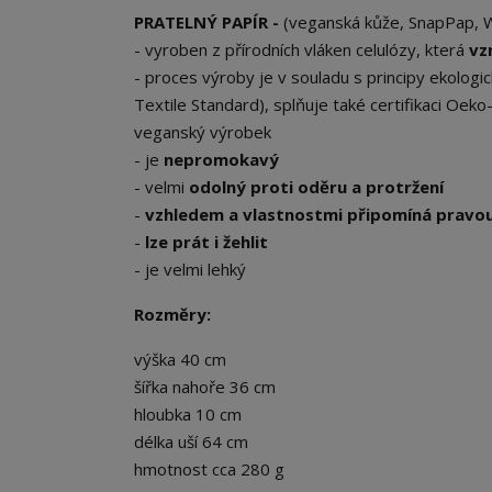
PRATELNÝ PAPÍR -
(veganská kůže, SnapPap, Wa
- vyroben z přírodních vláken celulózy, která
vz
- proces výroby je v souladu s principy ekolo
Textile Standard), splňuje také certifikaci Oe
veganský výrobek
- je
nepromokavý
- velmi
odolný proti oděru a protržení
-
vzhledem a vlastnostmi připomíná pravou
-
lze prát i žehlit
- je velmi lehký
Rozměry:
výška 40 cm
šířka nahoře 36 cm
hloubka 10 cm
délka uší 64 cm
hmotnost cca 280 g