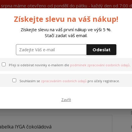
7. srpna máme otevřeno od pondělí do pátku - každý den od 7:00 d
Získejte slevu na váš nákup!
Ochrana soukromí
Více
Získejte slevu na váš první nákup ve výši 5 %.
Stačí zadat váš email.
Hleda
Odeslat
Peněženky
Opasky
Doplňky
M
Přeji si odebírat novinky e-mailem dle
podmínek zpracování osobních údajů
.
á
Souhlasím se
zpracováním osobních údajů
pro účely registrace.
ádová
Zavřít