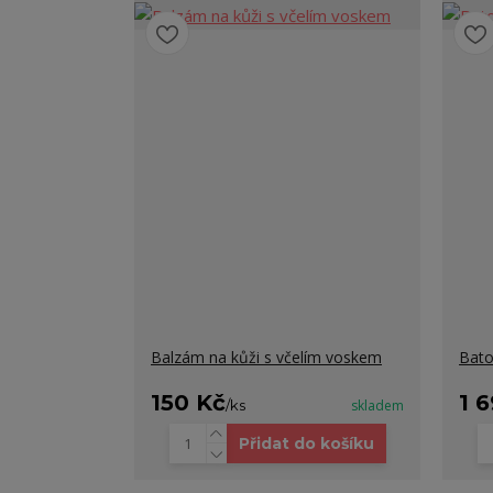
Balzám na kůži s včelím voskem
Bat
150 Kč
1 
/
ks
skladem
Přidat do košíku