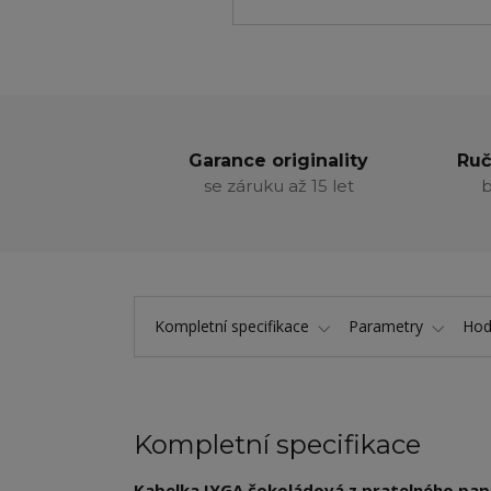
Garance originality
Ruč
se záruku až 15 let
b
Kompletní specifikace
Parametry
Hod
Kompletní specifikace
Kabelka IYGA čokoládová z pratelného papí