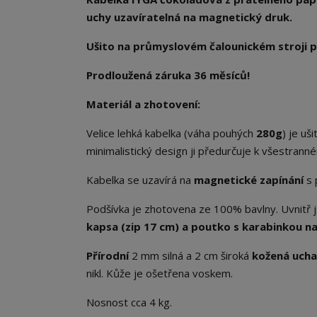
uchy uzavíratelná na magnetický druk.
Ušito na průmyslovém čalounickém stroji p
Prodloužená záruka 36 měsíců!
Materiál a zhotovení:
Velice lehká kabelka (váha pouhých
280g
) je uš
minimalistický design ji předurčuje k všestranné
Kabelka se uzavírá na
magnetické zapínání
s 
Podšívka je zhotovena ze 100% bavlny. Uvnitř j
kapsa (zip 17 cm) a poutko s karabinkou na 
Přírodní
2 mm silná a 2 cm široká
kožená uch
nikl. Kůže je ošetřena voskem.
Nosnost cca 4 kg.