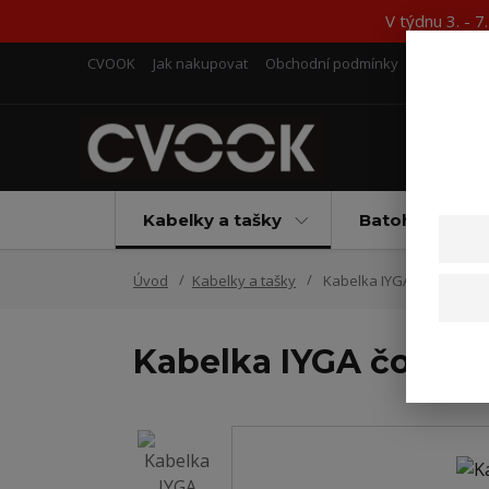
V týdnu 3. - 
CVOOK
Jak nakupovat
Obchodní podmínky
Kontakty
Kabelky a tašky
Batohy
Úvod
Kabelky a tašky
Kabelka IYGA čokoládov
Kabelka IYGA čokol