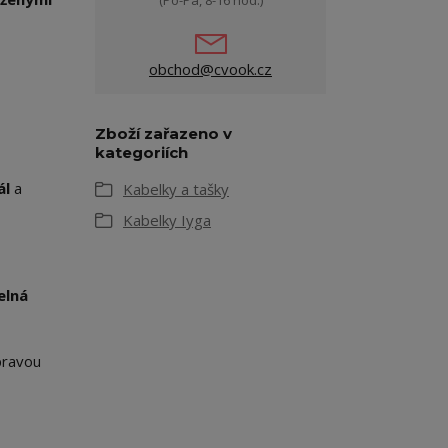
(Po-Pá, 8-16 hod.)
obchod@cvook.cz
Zboží zařazeno v
kategoriích
ál
a
Kabelky a tašky
Kabelky Iyga
elná
pravou