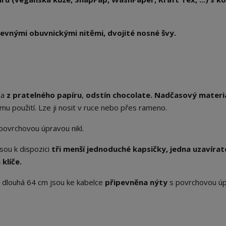
evnými obuvnickými nitěmi, dvojité nosné švy.
ita
z pratelného papíru
,
odstín chocolate. Nadčasový materi
mu použití. Lze ji nosit v ruce nebo přes rameno.
povrchovou úpravou nikl.
sou k dispozici
tři menší jednoduché kapsičky, jedna uzavírat
klíče.
a
dlouhá 64 cm jsou ke kabelce
připevněna nýty
s povrchovou ú