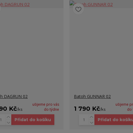
oh DAGRUN 02
Batoh GUNNAR 02
ušijeme pro vás
ušijeme p
690 Kč
1 790 Kč
/
ks
do týdne
/
ks
do 
Přidat do košíku
Přidat do košík