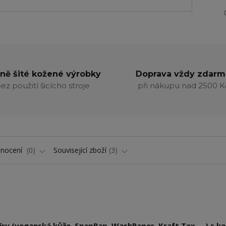
ně šité kožené výrobky
Doprava vždy zdarm
ez použití šicícho stroje
při nákupu nad 2500 K
nocení
0
Související zboží
3
ru (veganská kůže, SnapPap, WashPaper, Kraft Tex, ...) s k