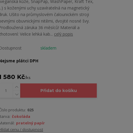
(veganská kůže, SnapPap, WashPaper, Kraft Tex,
...) s koženými uchy uzavíratelná na magnetický
druk. Ušito na průmyslovém čalounickém stroji
pevnými obuvnickými nitěmi, dvojité nosné švy.
Prodloužená záruka 36 měsíců! Materiál a
zhotovení: Velice lehká kab...
celý popis
Dostupnost
skladem
Nejsme plátci DPH
1 580 Kč
/
ks
Přidat do košíku
Číslo produktu:
025
Barva:
čokoláda
Materiál:
pratelný papír
Hlídat cenu / dostupnost