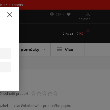
o 15:30 hodin.
CZK
Přihlášení
0
ks
za
0 Kč
t
ateriály a pomůcky
Více
Ohodnotit produkt
Kabelka IYGA čokoládová z pratelného papíru