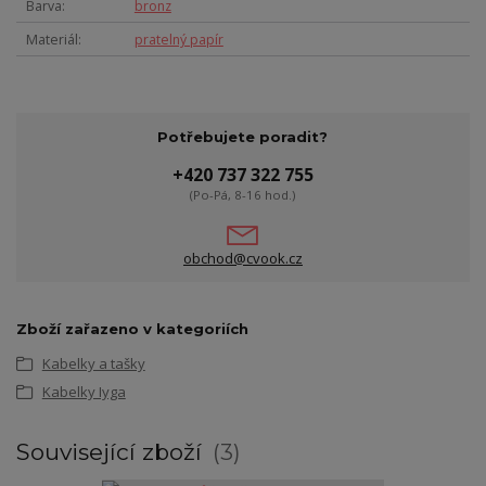
Barva
bronz
Materiál
pratelný papír
Potřebujete poradit?
+420 737 322 755
(Po-Pá, 8-16 hod.)
obchod@cvook.cz
Zboží zařazeno v kategoriích
Kabelky a tašky
Kabelky Iyga
Související zboží
3