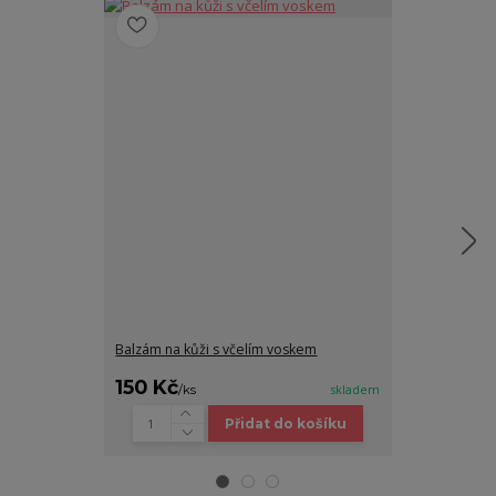
Balzám na kůži s včelím voskem
Batoh DAGRU
150 Kč
1 690 Kč
/
ks
skladem
/
Přidat do košíku