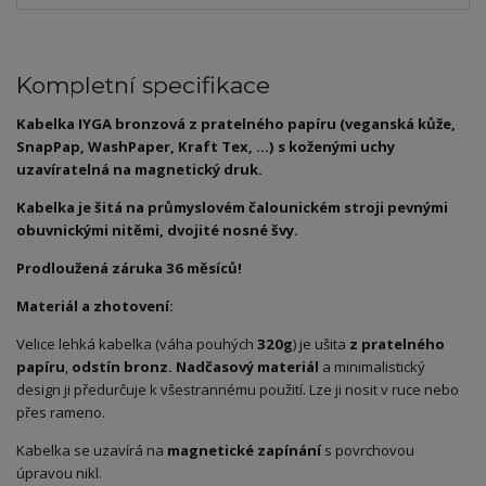
Kompletní specifikace
Kabelka IYGA bronzová z pratelného papíru (veganská kůže,
SnapPap, WashPaper, Kraft Tex, ...) s koženými uchy
uzavíratelná na magnetický druk.
Kabelka je šitá na průmyslovém čalounickém stroji pevnými
obuvnickými nitěmi, dvojité nosné švy.
Prodloužená záruka 36 měsíců!
Materiál a zhotovení:
Velice lehká kabelka (váha pouhých
320g
) je ušita
z pratelného
papíru
,
odstín bronz. Nadčasový materiál
a minimalistický
design ji předurčuje k všestrannému použití. Lze ji nosit v ruce nebo
přes rameno.
Kabelka se uzavírá na
magnetické zapínání
s povrchovou
úpravou nikl.