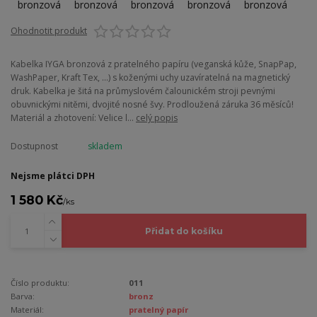
Ohodnotit produkt
Kabelka IYGA bronzová z pratelného papíru (veganská kůže, SnapPap,
WashPaper, Kraft Tex, ...) s koženými uchy uzavíratelná na magnetický
druk. Kabelka je šitá na průmyslovém čalounickém stroji pevnými
obuvnickými nitěmi, dvojité nosné švy. Prodloužená záruka 36 měsíců!
Materiál a zhotovení: Velice l...
celý popis
Dostupnost
skladem
Nejsme plátci DPH
1 580 Kč
/
ks
Přidat do košíku
Číslo produktu:
011
Barva:
bronz
Materiál:
pratelný papír