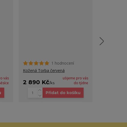
1 hodnocení
Kožená kabel
Kožená Torba červená
ro vás
ušijeme pro vás
2 890 Kč
3 980 K
ěsíce
/
ks
do týdne
u
Přidat do košíku