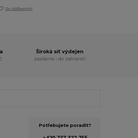
Do oblíbených
a
Široká síť výdejen
č
zasíláme i do zahraničí
Potřebujete poradit?
+420 737 322 755