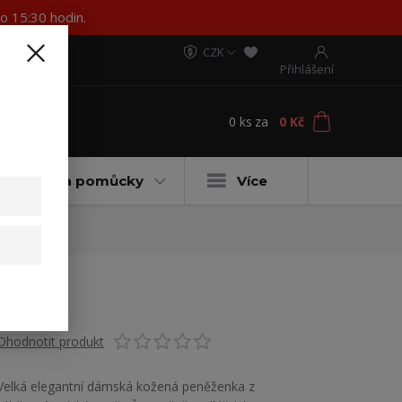
o 15:30 hodin.
CZK
Přihlášení
0
ks
za
0 Kč
t
ateriály a pomůcky
Více
Ohodnotit produkt
Velká elegantní dámská kožená peněženka z