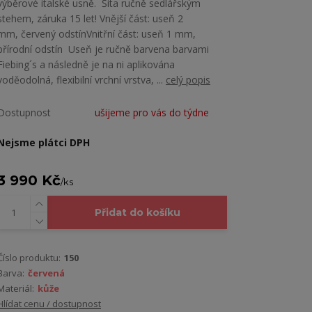
výběrové italské usně. Šita ručně sedlářským
stehem, záruka 15 let! Vnější část: useň 2
mm, červený odstínVnitřní část: useň 1 mm,
přírodní odstín Useň je ručně barvena barvami
Fiebing´s a následně je na ni aplikována
voděodolná, flexibilní vrchní vrstva, ...
celý popis
Dostupnost
ušijeme pro vás do týdne
Nejsme plátci DPH
3 990 Kč
/
ks
Přidat do košíku
Číslo produktu:
150
Barva:
červená
Materiál:
kůže
Hlídat cenu / dostupnost