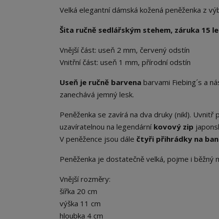
Velká elegantní dámská kožená peněženka z výb
Šita ručně sedlářským stehem, záruka 15 le
Vnější část: useň 2 mm, červený odstín
Vnitřní část: useň 1 mm, přírodní odstín
Useň je ručně barvena
barvami Fiebing´s a nás
zanechává jemný lesk.
Peněženka se zavírá na dva druky (nikl). Uvnit
uzavíratelnou na legendární
kovový zip
japons
V peněžence jsou dále
čtyři přihrádky na ba
Peněženka je dostatečně velká, pojme i běžný mo
Vnější rozměry:
šířka 20 cm
výška 11 cm
hloubka 4 cm