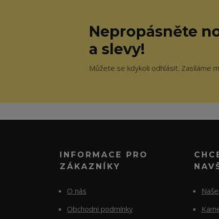
Nepropásněte no
a slevy!
Můžete se kdykoli odhlásit. Zasíláme 
INFORMACE PRO
CHC
ZÁKAZNÍKY
NAV
O nás
Naše 
Obchodní podmínky
Kame