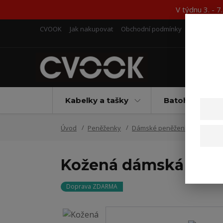
V týdnu 3. - 
CVOOK
Jak nakupovat
Obchodní podmínky
Kontakty
Kabelky a tašky
Batohy
Úvod
Peněženky
Dámské peněženky
Kožen
Kožená dámská pen
Doprava ZDARMA