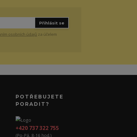
Přihlásit se
ním osobních údajů
za účelem
POTŘEBUJETE
PORADIT?
+420 737 322 755
(Po-Pá, 8-16 hod.)