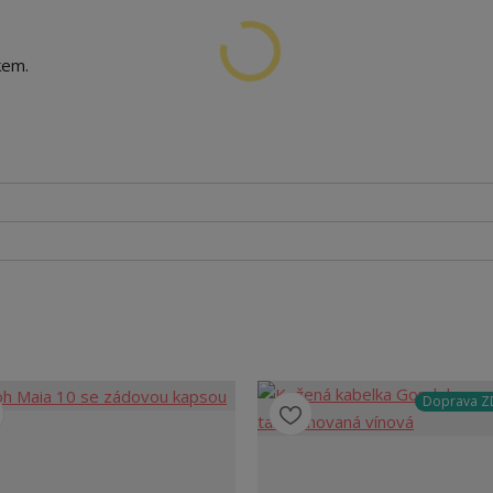
kem.
Doprava 