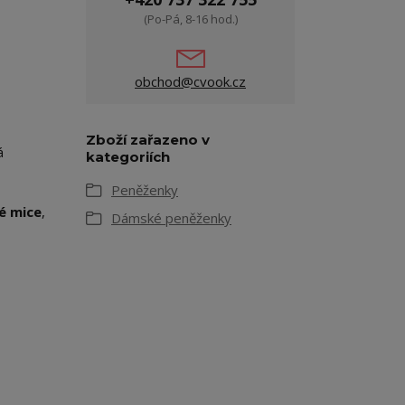
(Po-Pá, 8-16 hod.)
obchod@cvook.cz
Zboží zařazeno v
á
kategoriích
Peněženky
é mice
,
Dámské peněženky