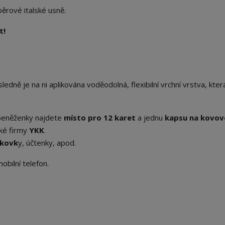
ěrové italské usně.
t!
ledně je na ni aplikována voděodolná, flexibilní vrchní vrstva, kter
ř peněženky najdete
místo pro 12 karet
a jednu
kapsu na kovov
ké firmy
YKK
.
nkovk
y, účtenky, apod.
bilní telefon.