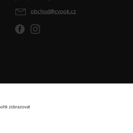
obchod@cvook.cz
ohli zobrazovat