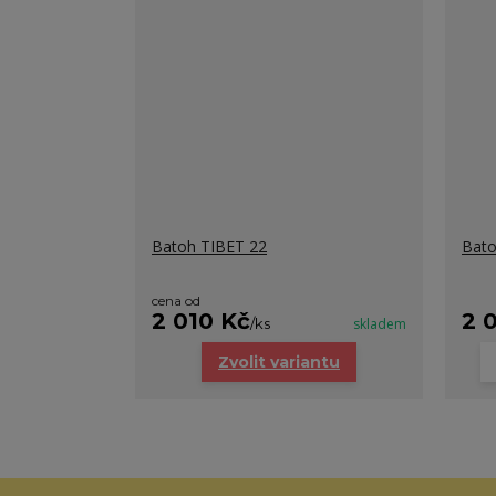
Batoh TIBET 22
Bato
cena od
2 010 Kč
2 
/
ks
skladem
Zvolit variantu