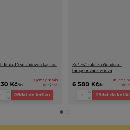
h Maia 10 se zádovou kapsou
Kožená kabelka Gondola -
tamponovaná vínová
ušijeme pro vás
ušijeme p
030 Kč
6 580 Kč
/
ks
do týdne
/
ks
do m
Přidat do košíku
Přidat do košík