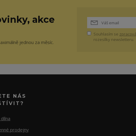
vinky, akce
Souhlasím se
zpracová
rozesílky newsletteru.
maximálně jednou za měsíc.
ETE NÁS
ŠTÍVIT?
dílna
nné prodejny