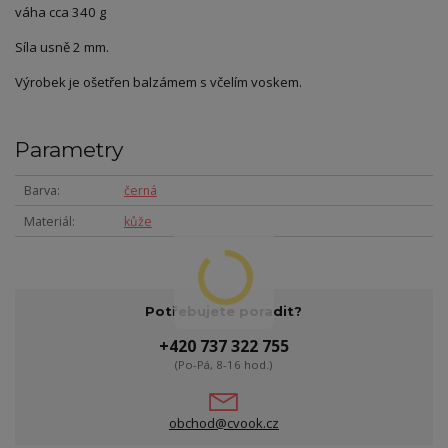
váha cca 340 g
Síla usně 2 mm.
Výrobek je ošetřen balzámem s včelím voskem.
Parametry
Barva
černá
Materiál
kůže
Potřebujete poradit?
+420 737 322 755
(Po-Pá, 8-16 hod.)
obchod@cvook.cz