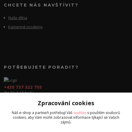
CHCETE NÁS NAVŠTÍVIT?
Naše dílna
Kamenné prodejny
POTŘEBUJETE PORADIT?
+420 737 322 755
(Po-Pá, 8-16 hod.)
Zpracování cookies
obchod@cvook.cz
Náš e-shop a partneři potřebují Váš
souhlas
s použitím souborů
cookies, aby Vám mohli zobrazovat informace týkající se Vašich
zájmů.