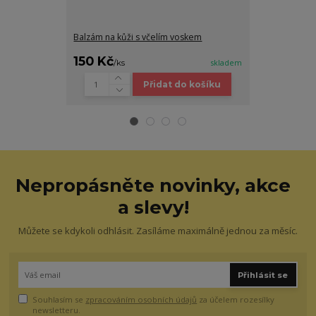
Balzám na kůži s včelím voskem
Kožená kabelk
150 Kč
3 980 Kč
/
ks
skladem
Přidat do košíku
Nepropásněte novinky, akce
a slevy!
Můžete se kdykoli odhlásit. Zasíláme maximálně jednou za měsíc.
Přihlásit se
Souhlasím se
zpracováním osobních údajů
za účelem rozesílky
newsletteru.