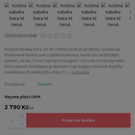
Ohodnotit produkt
Kožená kabelka Kiara vel. M v černé barvě je vyrobena z prémiové
třísločiněné hovězí usně z italské koželužny. Ručně šito sedlářským
stehem, záruka 15 let! Zapínání na magnet. Lze nosit crossbody nebo
přes rameno.Pod klopou je decentní logo bag4you.Kovové doplňky:
staromosaz. Rozměry:šířka dole 21 c...
celý popis
Dostupnost
skladem
Nejsme plátci DPH
2 790 Kč
/
ks
Přidat do košíku