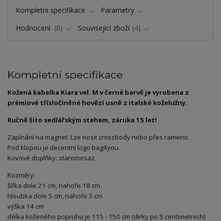
Kompletní specifikace
Parametry
Hodnocení
0
Související zboží
4
Kompletní specifikace
Kožená kabelka Kiara vel. M v černé barvě je vyrobena z
prémiové třísločiněné hovězí usně z italské koželužny.
Ručně šito sedlářským stehem, záruka 15 let!
Zapínání na magnet. Lze nosit crossbody nebo přes rameno.
Pod klopou je decentní logo bag4you.
Kovové doplňky: staromosaz.
Rozměry:
šířka dole 21 cm, nahoře 18 cm
hloubka dole 5 cm, nahoře 3 cm
výška 14 cm
délka koženého popruhu je 115 - 150 cm (dírky po 5 centimetrech)