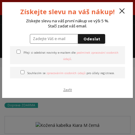
V týdnu 3. - 7. srpna máme otevřeno od pondělí do pátku - každý den
Získejte slevu na váš nákup!
od 7:00 do 15:30 hodin.
CZK
Získejte slevu na váš první nákup ve výši 5 %.
Stačí zadat váš email.
0
0 Kč
Odeslat
Menu
Přeji si odebírat novinky e-mailem dle
podmínek zpracování osobních
údajů
.
Úvod
Kabelky a tašky
Kožená kabelka Kiara M černá
Souhlasím se
zpracováním osobních údajů
pro účely registrace.
Kožená kabelka Kiara M
Zavřít
černá
Doprava ZDARMA