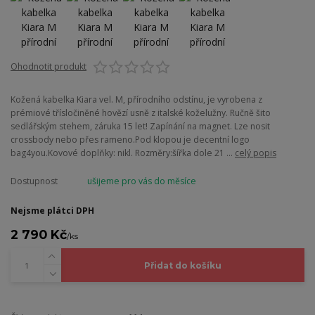
Ohodnotit produkt
Kožená kabelka Kiara vel. M, přírodního odstínu, je vyrobena z
prémiové třísločiněné hovězí usně z italské koželužny. Ručně šito
sedlářským stehem, záruka 15 let! Zapínání na magnet. Lze nosit
crossbody nebo přes rameno.Pod klopou je decentní logo
bag4you.Kovové doplňky: nikl. Rozměry:šířka dole 21 ...
celý popis
Dostupnost
ušijeme pro vás do měsíce
Nejsme plátci DPH
2 790 Kč
/
ks
Přidat do košíku