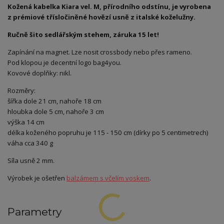
Kožená kabelka Kiara vel. M, přírodního odstínu, je vyrobena
z prémiové třísločiněné hovězí usně z italské koželužny.
Ručně šito sedlářským stehem, záruka 15 let!
Zapínání na magnet. Lze nosit crossbody nebo přes rameno.
Pod klopou je decentní logo bag4you.
Kovové doplňky: nikl.
Rozměry:
šířka dole 21 cm, nahoře 18 cm
hloubka dole 5 cm, nahoře 3 cm
výška 14 cm
délka koženého popruhu je 115 - 150 cm (dírky po 5 centimetrech)
váha cca 340 g
Síla usně 2 mm.
Výrobek je ošetřen
balzámem s včelím voskem
.
Parametry