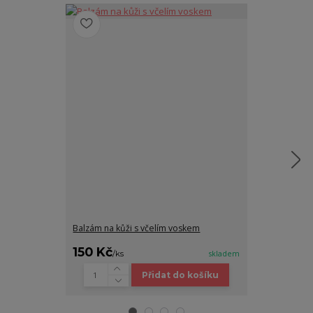
Balzám na kůži s včelím voskem
Kožená miska -
150 Kč
460 Kč
/
ks
skladem
/
ks
Přidat do košíku