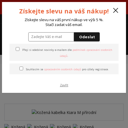
V týdnu 3. - 7. srpna máme otevřeno od pondělí do pátku - každý den
Získejte slevu na váš nákup!
od 7:00 do 15:30 hodin.
CZK
Získejte slevu na váš první nákup ve výši 5 %.
Stačí zadat váš email.
0
0 Kč
Odeslat
Menu
Přeji si odebírat novinky e-mailem dle
podmínek zpracování osobních
údajů
.
Úvod
Kabelky a tašky
Kožená kabelka Kiara M přírodní
Souhlasím se
zpracováním osobních údajů
pro účely registrace.
Kožená kabelka Kiara M
Zavřít
přírodní