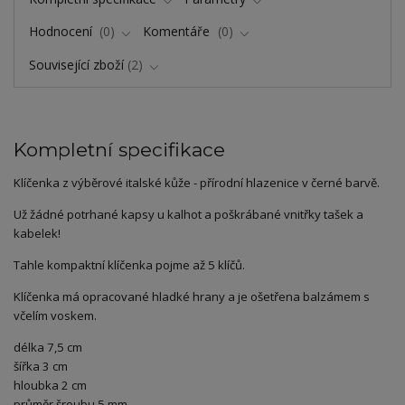
Hodnocení
0
Komentáře
0
Související zboží
2
Kompletní specifikace
Klíčenka z výběrové italské kůže - přírodní hlazenice v černé barvě.
Už žádné potrhané kapsy u kalhot a poškrábané vnitřky tašek a
kabelek!
Tahle kompaktní klíčenka pojme až 5 klíčů.
Klíčenka má opracované hladké hrany a je ošetřena balzámem s
včelím voskem.
délka 7,5 cm
šířka 3 cm
hloubka 2 cm
průměr šroubu 5 mm