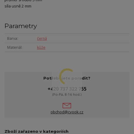
síla usně 2 mm
Parametry
Barva
černá
Materiál
kůže
Potřebujete poradit?
+420 737 322 755
(Po-Pá, 8-16 hod.)
obchod@cvook.cz
Zboží zařazeno v kategoriích