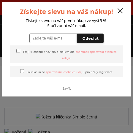
V týdnu 3. - 7. srpna máme otevřeno od pondělí do pátku - každý den
Získejte slevu na váš nákup!
od 7:00 do 15:30 hodin.
CZK
Získejte slevu na váš první nákup ve výši 5 %.
Stačí zadat váš email.
0
0 Kč
Odeslat
Menu
Přeji si odebírat novinky e-mailem dle
podmínek zpracování osobních
údajů
.
Úvod
Doplňky
Klíčenky
Kožená klíčenka Simple černá
Souhlasím se
zpracováním osobních údajů
pro účely registrace.
Kožená klíčenka Simple
Zavřít
černá