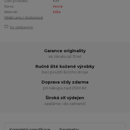
Číslo produktu:
177
Barva:
černá
Materiál:
kůže
Hlídat cenu / dostupnost
Do oblíbených
Garance originality
se záruku až 15 let
Ručně šité kožené výrobky
bez použití šicícho stroje
Doprava vždy zdarma
při nákupu nad 2500 Kč
Široká síť výdejen
zasíláme i do zahraničí
Kompletní specifikace
Parametry