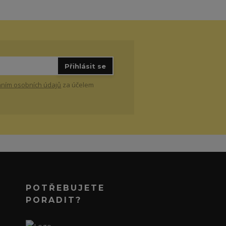
Přihlásit se
ním osobních údajů
za účelem
POTŘEBUJETE
PORADIT?