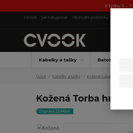
V týdnu 3. - 
CVOOK
Jak nakupovat
Obchodní podmínky
Kontakty
Kabelky a tašky
Batohy
Úvod
Kabelky a tašky
Kožené kabelky Torba
Kožená Torba hnědá
Doprava ZDARMA