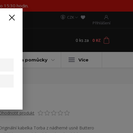
o 15:30 hodin.
CZK
Přihlášení
0
ks
za
0 Kč
t
ateriály a pomůcky
Více
Ohodnotit produkt
Originální kabelka Torba z nádherné usně Buttero