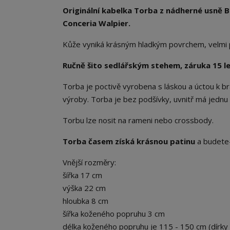
Originální kabelka Torba z nádherné usně B
Conceria Walpier.
Kůže vyniká krásným hladkým povrchem, velmi 
Ručně šito sedlářským stehem, záruka 15 le
Torba je poctivě vyrobena s láskou a úctou k 
výroby. Torba je bez podšívky, uvnitř má jednu
Torbu lze nosit na rameni nebo crossbody.
Torba časem získá krásnou patinu
a budete-
Vnější rozměry:
šířka 17 cm
výška 22 cm
hloubka 8 cm
šířka koženého popruhu 3 cm
délka koženého popruhu je 115 - 150 cm (dírky