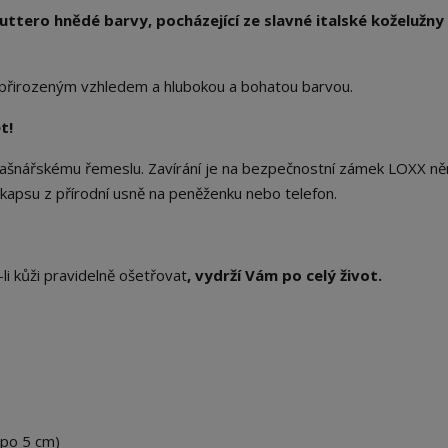
uttero hnědé barvy, pocházející ze slavné italské koželužny
přirozeným vzhledem a hlubokou a bohatou barvou.
t!
brašnářskému řemeslu. Zavírání je na bezpečnostní zámek LOXX n
 kapsu z přírodní usně na peněženku nebo telefon.
li kůži pravidelně ošetřovat
, vydrží Vám po celý život.
 po 5 cm)