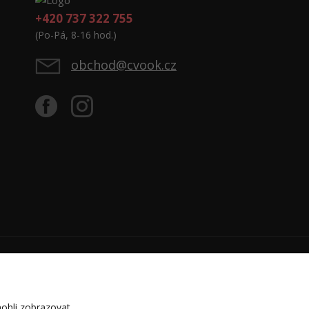
+420 737 322 755
(Po-Pá, 8-16 hod.)
obchod@cvook.cz
ohli zobrazovat