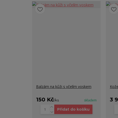
Balzám na kůži s včelím voskem
Kože
150 Kč
3 
/
ks
skladem
Přidat do košíku