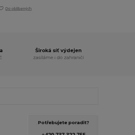
Do oblíbených
a
Široká síť výdejen
č
zasíláme i do zahraničí
Potřebujete poradit?
+420 737 322 755