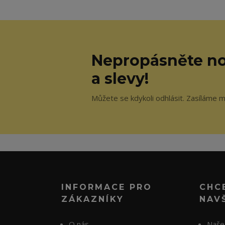
Nepropásněte no
a slevy!
Můžete se kdykoli odhlásit. Zasíláme 
INFORMACE PRO
CHC
ZÁKAZNÍKY
NAV
O nás
Naše 