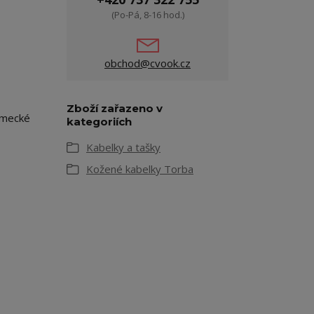
(Po-Pá, 8-16 hod.)
obchod@cvook.cz
Zboží zařazeno v
ěmecké
kategoriích
Kabelky a tašky
Kožené kabelky Torba