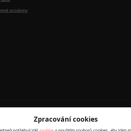
nné prodejny
© 2026 CVOOK
Zpracování cookies
Vytvořeno na
Eshop-rychle.cz
rtneři potřebují Váš
souhlas
s použitím souborů cookies, aby Vám m