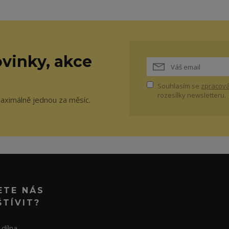
vinky, akce
Souhlasím se
zpracová
rozesílky newsletteru.
maximálně jednou za měsíc.
ETE NÁS
ŠTÍVIT?
dílna