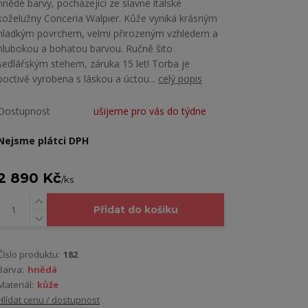
hnědé barvy, pocházející ze slavné italské
koželužny Conceria Walpier. Kůže vyniká krásným
hladkým povrchem, velmi přirozeným vzhledem a
hlubokou a bohatou barvou. Ručně šito
sedlářským stehem, záruka 15 let! Torba je
poctivě vyrobena s láskou a úctou...
celý popis
Dostupnost
ušijeme pro vás do týdne
Nejsme plátci DPH
2 890 Kč
/
ks
Přidat do košíku
Číslo produktu:
182
Barva:
hnědá
Materiál:
kůže
Hlídat cenu / dostupnost