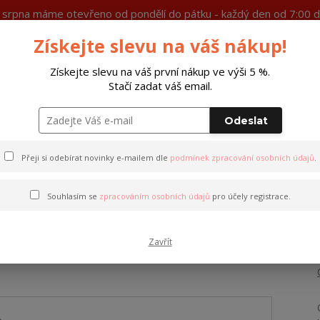
7. srpna máme otevřeno od pondělí do pátku - každý den od 7:00 d
Získejte slevu na váš nákup!
Ochrana soukromí
Více
Získejte slevu na váš první nákup ve výši 5 %.
Stačí zadat váš email.
Hleda
Odeslat
Peněženky
Opasky
Doplňky
M
Přeji si odebírat novinky e-mailem dle
podmínek zpracování osobních údajů
.
Kožená Torba hnědá
Souhlasím se
zpracováním osobních údajů
pro účely registrace.
Zavřít