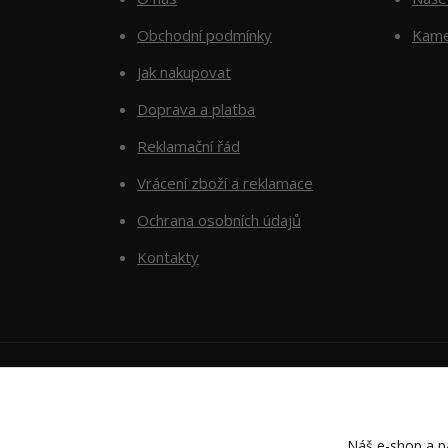
Obchodní podmínky
Kame
Jak nakupovat
Doprava a platba
Reklamační řád
Vrácení zboží a reklamace
Ochrana osobních údajů
Kontakty
Náš e-shop a pa