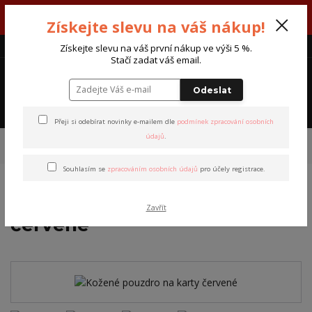
V týdnu 3. - 7. srpna máme otevřeno od pondělí do pátku - každý den
Získejte slevu na váš nákup!
od 7:00 do 15:30 hodin.
CZK
Získejte slevu na váš první nákup ve výši 5 %.
Stačí zadat váš email.
0
0 Kč
Odeslat
Menu
Přeji si odebírat novinky e-mailem dle
podmínek zpracování osobních
údajů
.
Úvod
Peněženky
Pouzdra na karty
Kožené pouzdro na karty
červené
Souhlasím se
zpracováním osobních údajů
pro účely registrace.
Kožené pouzdro na karty
Zavřít
červené