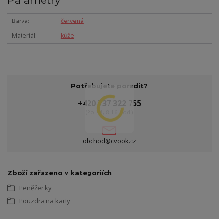
Parametry
Barva
červená
Materiál
kůže
Potřebujete poradit?
+420 737 322 755
(Po-Pá, 8-16 hod.)
obchod@cvook.cz
Zboží zařazeno v kategoriích
Peněženky
Pouzdra na karty