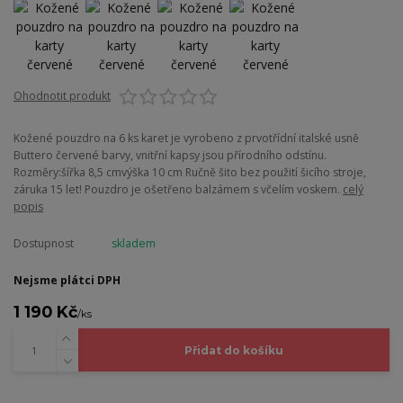
Ohodnotit produkt
Kožené pouzdro na 6 ks karet je vyrobeno z prvotřídní italské usně
Buttero červené barvy, vnitřní kapsy jsou přírodního odstínu.
Rozměry:šířka 8,5 cmvýška 10 cm Ručně šito bez použití šicího stroje,
záruka 15 let! Pouzdro je ošetřeno balzámem s včelím voskem.
celý
popis
Dostupnost
skladem
Nejsme plátci DPH
1 190 Kč
/
ks
Přidat do košíku