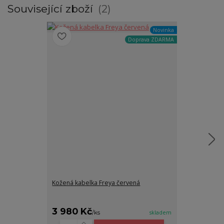
Související zboží
2
Novinka
Doprava ZDARMA
Kožená kabelka Freya červená
Kožená Torba
3 980 Kč
2 890 Kč
/
ks
skladem