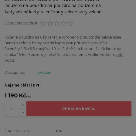
Ohodnotit produkt
Kožené pouzdro na 6 ks karet je vyrobeno z prvotřídní italské usně
Buttero zelené barvy, vnitřní kapsy jsou přírodního odstínu.
Rozměry:šířka 8,5 cmvýška 10 cm Ručně šito bez použití šicího stroje,
záruka 15 let! Pouzdro je ošetřeno balzámem s včelím voskem.
celý
popis
Dostupnost
skladem
Nejsme plátci DPH
1 190 Kč
/
ks
Přidat do košíku
Číslo produktu:
184