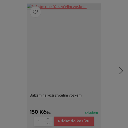
Balzám na kůži s včelím voskem
Kožená klíčen
150 Kč
220 Kč
/
ks
skladem
/
ks
Přidat do košíku