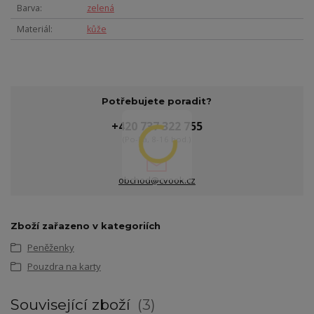
Barva
zelená
Materiál
kůže
Potřebujete poradit?
+420 737 322 755
(Po-Pá, 8-16 hod.)
obchod@cvook.cz
Zboží zařazeno v kategoriích
Peněženky
Pouzdra na karty
Související zboží
3