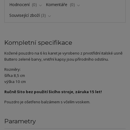
Hodnocení
0
Komentáře
0
Související zboží
3
Kompletní specifikace
Kožené pouzdro na 6 ks karet je vyrobeno z prvotřídní italské usně
Buttero zelené barvy, vnitřní kapsy jsou přírodního odstínu.
Rozměry:
šířka 8,5 cm
výška 10 cm
Ručně šito bez použití šicího stroje, záruka 15 let!
Pouzdro je ošetřeno balzámem s včelím voskem.
Parametry