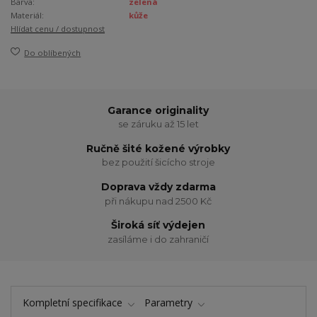
Barva:
zelená
Materiál:
kůže
Hlídat cenu / dostupnost
Do oblíbených
Garance originality
se záruku až 15 let
Ručně šité kožené výrobky
bez použití šicícho stroje
Doprava vždy zdarma
při nákupu nad 2500 Kč
Široká síť výdejen
zasíláme i do zahraničí
Kompletní specifikace
Parametry