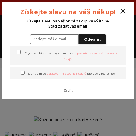
V týdnu 3. - 7. srpna máme otevřeno od pondělí do pátku - každý den
Získejte slevu na váš nákup!
od 7:00 do 15:30 hodin.
CZK
Získejte slevu na váš první nákup ve výši 5 %.
Stačí zadat váš email.
0
0 Kč
Odeslat
Menu
Přeji si odebírat novinky e-mailem dle
podmínek zpracování osobních
údajů
.
Úvod
Peněženky
Pouzdra na karty
Kožené pouzdro na karty zelené
Souhlasím se
zpracováním osobních údajů
pro účely registrace.
Kožené pouzdro na karty
Zavřít
zelené