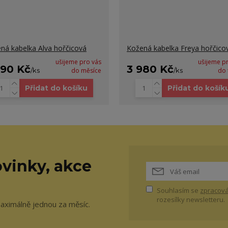
ná kabelka Alva hořčicová
Kožená kabelka Freya hořčico
ušijeme pro vás
ušijeme p
990 Kč
3 980 Kč
/
ks
do měsíce
/
ks
do 
Přidat do košíku
Přidat do košík
vinky, akce
Souhlasím se
zpracová
rozesílky newsletteru.
maximálně jednou za měsíc.