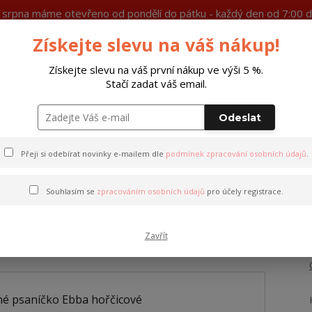
7. srpna máme otevřeno od pondělí do pátku - každý den od 7:00 d
Získejte slevu na váš nákup!
Ochrana soukromí
Více
Získejte slevu na váš první nákup ve výši 5 %.
Stačí zadat váš email.
Hleda
Odeslat
Peněženky
Opasky
Doplňky
M
Přeji si odebírat novinky e-mailem dle
podmínek zpracování osobních údajů
.
ořčicové
Souhlasím se
zpracováním osobních údajů
pro účely registrace.
ba hořčicové
Zavřít