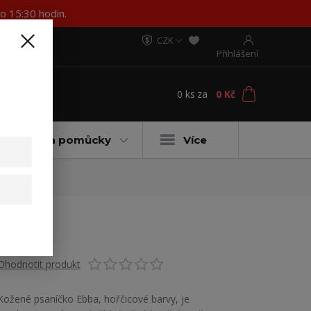
o 15:30 hodin.
CZK
Přihlášení
0
ks
za
0 Kč
t
ateriály a pomůcky
Více
Ohodnotit produkt
Kožené psaníčko Ebba, hořčicové barvy, je