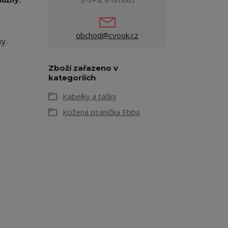
(Po-Pá, 8-16 hod.)
obchod@cvook.cz
y.
Zboží zařazeno v
kategoriích
Kabelky a tašky
Kožená psaníčka Ebba