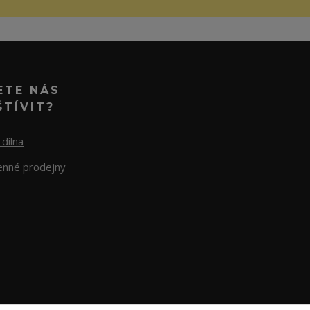
ETE NÁS
ŠTÍVIT?
dílna
nné prodejny