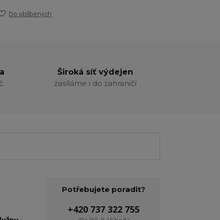
Do oblíbených
a
Široká síť výdejen
č
zasíláme i do zahraničí
Potřebujete poradit?
+420 737 322 755
lužny.