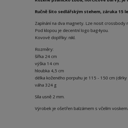
Ručně šito sedlářským stehem, záruka 15 le
Zapínání na dva magnety. Lze nosit crossbody 
Pod klopou je decentní logo bag4you.
Kovové doplňky: nikl.
Rozměry:
šířka 24 cm
výška 14 cm
hloubka 4,5 cm
délka koženého porpuhu je 115 - 150 cm (dírky
váha 324 g
Síla usně 2 mm.
Výrobek je ošetřen balzámem s včelím voskem