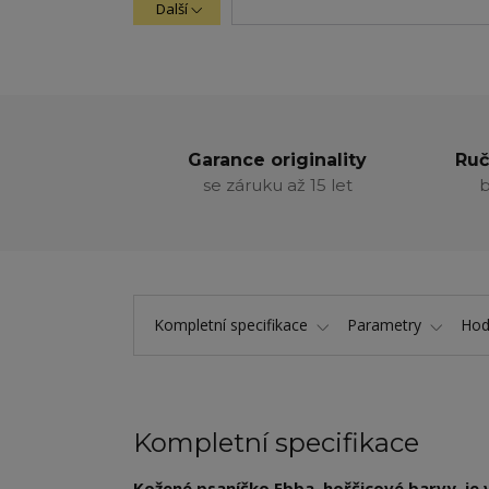
Další
Garance originality
Ruč
se záruku až 15 let
b
Kompletní specifikace
Parametry
Hod
Kompletní specifikace
Kožené psaníčko Ebba, hořčicové barvy, je 