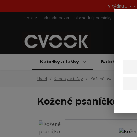
V týdnu 3. - 
CVOOK
Jak nakupovat
Obchodní podmínky
Kontakty
Kabelky a tašky
Batohy
Úvod
Kabelky a tašky
Kožené psaníčko Ebba h
Kožené psaníčko Eb