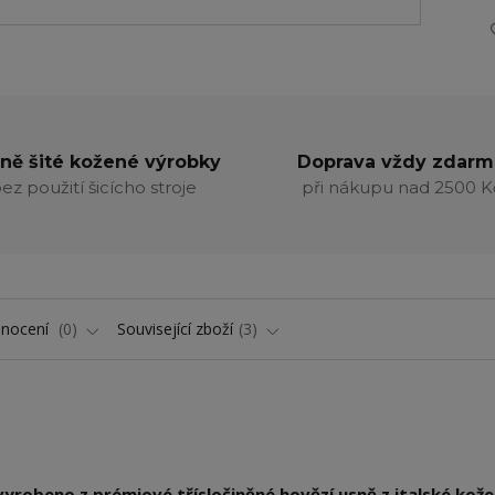
ně šité kožené výrobky
Doprava vždy zdarm
ez použití šicícho stroje
při nákupu nad 2500 K
nocení
0
Související zboží
3
vyrobeno z prémiové třísločiněné hovězí usně z italské kože