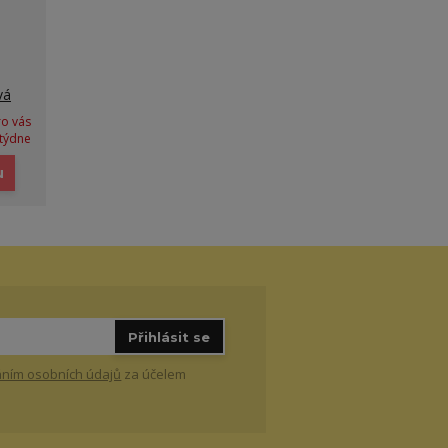
vá
ro vás
týdne
u
Přihlásit se
ním osobních údajů
za účelem