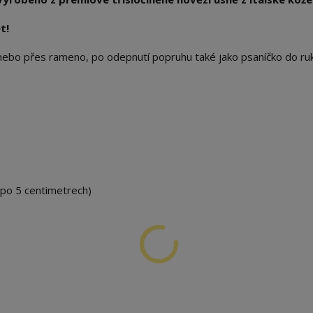
t!
nebo přes rameno, po odepnutí popruhu také jako psaníčko do ruk
 po 5 centimetrech)
.