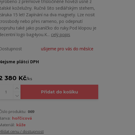
vyrobeno z prémiové třísločiněné hovězí usně z
italské koželužny. Ručně šito sedlářským stehem,
záruka 15 let! Zapínání na dva magnety. Lze nosit
crossbody nebo přes rameno, po odepnutí
popruhu také jako psaníčko do ruky.Pod klopou je
decentní logo bag4you.K...
celý popis
Dostupnost
ušijeme pro vás do měsíce
Nejsme plátci DPH
2 380 Kč
/
ks
Přidat do košíku
Číslo produktu:
069
Barva:
hořčicová
Materiál:
kůže
Hlídat cenu / dostupnost