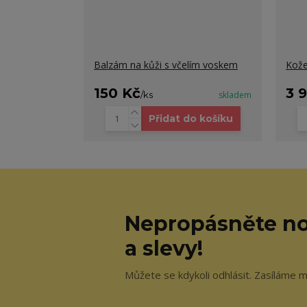
Balzám na kůži s včelím voskem
Kože
150 Kč
3 
/
ks
skladem
Přidat do košíku
Nepropásněte no
a slevy!
Můžete se kdykoli odhlásit. Zasíláme 