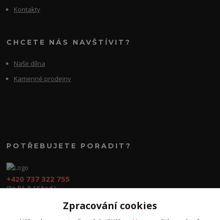
Kontakty
CHCETE NÁS NAVŠTÍVIT?
Naše dílna
Kamenné prodejny
POTŘEBUJETE PORADIT?
+420 737 322 755
(Po-Pá, 8-16 hod.)
Zpracování cookies
obchod@cvook.cz