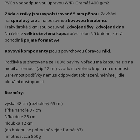
PVC s vodoodpudivou úpravou W/R). Gramáž 400 g/m2.
Záda a tráky jsou vypolstrované 5 mm pěnou
. Zavírání
na
spirálový zip
a na posuvnou
kovovou karabinu
.
Tráky široké 5 cm jsou posuvné.
Zdvojené švy
.
Zdvojené dno
.
Na čele je
velká otevřená kapsa
přes celou šíři batohu, která
pohodlně
pojme formát A4
.
Kovové komponenty
jsou s povrchovou úpravou
nikl
.
Podšívka je zhotovena ze 100% bavlny, vpředu má kapsu na zip na
mobil a cennosti (zip 22 cm), vzadu má volnou kapsu na drobnosti.
Barevnost podšívky nemusí odpovídat zobrazení, měníme ji dle
aktuální dostupnosti.
Rozměry:
výška 48 cm (rozbalený 65 cm)
šířka nahoře 37 cm
šířka dole 25 cm
hloubka 12 cm
(do batohu se pohodlně vejde formát A3)
hmotnost cca 860g