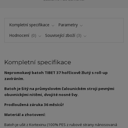
Kompletní specifikace
Parametry
Hodnocení
0
Související zboží
3
Kompletní specifikace
Nepromokavý batoh TIBET 37 hořčicově žlutý s roll-up
zavíráním.
Batoh je šitý na průmyslovém čalounickém stroji pevnými
obuvnickými nitěmi, dvojité nosné švy.
Prodloužená záruka 36 měsíců!
Materiál a zhotovení:
Batoh je ušit z Kortexinu (100% PES z rubové strany nánosovaná