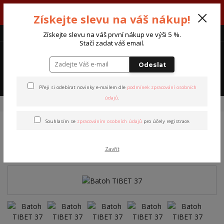
V týdnu 3. - 7. srpna máme otevřeno od pondělí do pátku - každý den
Získejte slevu na váš nákup!
od 7:00 do 15:30 hodin.
CZK
Získejte slevu na váš první nákup ve výši 5 %.
Stačí zadat váš email.
0
0 Kč
Odeslat
Menu
Přeji si odebírat novinky e-mailem dle
podmínek zpracování osobních
údajů
.
Úvod
Batohy
Batohy Tibet
Batoh TIBET 37
Souhlasím se
zpracováním osobních údajů
pro účely registrace.
Batoh TIBET 37
Zavřít