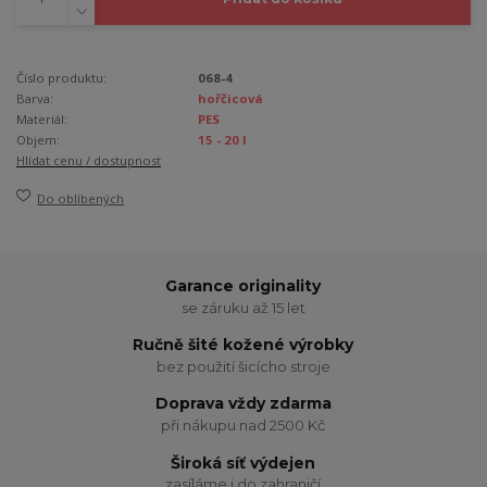
Číslo produktu:
068-4
Barva:
hořčicová
Materiál:
PES
Objem:
15 - 20 l
Hlídat cenu / dostupnost
Do oblíbených
Garance originality
se záruku až 15 let
Ručně šité kožené výrobky
bez použití šicícho stroje
Doprava vždy zdarma
při nákupu nad 2500 Kč
Široká síť výdejen
zasíláme i do zahraničí