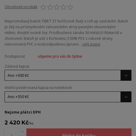
Ohodnotit produkt
Nepromokavý batoh TIBET 37 hořčicově žlutý s roll-up zavíráním. Batoh
je šitý na průmyslovém čalounickém stroji pevnými obuvnickými
nitěmi, dvojité nosné švy. Prodloužená záruka 36 měsíců! Materiál a
zhotovení: Batoh je ušit z Kortexinu (100% PES z rubové strany
nánosovaná PVC s vodoodpudivou úpravo...
celý popis
Dostupnost
ušijeme pro vás do týdne
Zádová kapsa
Vnitřní polstrovaná kapsa na notebook
Nejsme plátci DPH
2 420 Kč
/
ks
Přidat do košíku