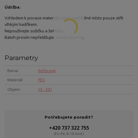
Údržba:
Vzhledem k povaze materiálu stačí znečištěné místo pouze otřít
vlhkým hadříkem.
Nepoužívejte sušičku a žehličku.
Batoh prosím nepřetěžujte, unese cca 6 kg.
Parametry
Barva
hořčicová
Materiál
PES
Objem
15 - 20 l
Potřebujete poradit?
+420 737 322 755
(Po-Pá, 8-16 hod.)