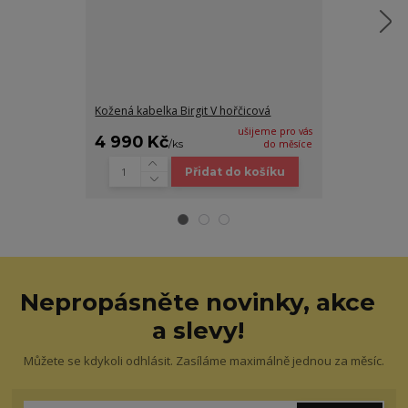
Kožená kabelka Birgit V hořčicová
Kabelka BIRGI
ušijeme pro vás
4 990 Kč
3 990 Kč
/
ks
do měsíce
Přidat do košíku
Nepropásněte novinky, akce
a slevy!
Můžete se kdykoli odhlásit. Zasíláme maximálně jednou za měsíc.