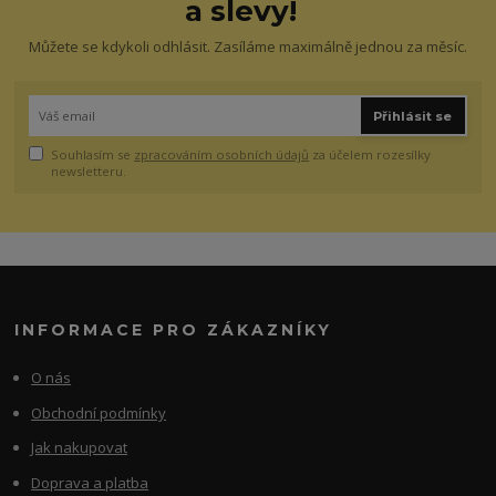
a slevy!
Můžete se kdykoli odhlásit. Zasíláme maximálně jednou za měsíc.
Přihlásit se
Souhlasím se
zpracováním osobních údajů
za účelem rozesílky
newsletteru.
INFORMACE PRO ZÁKAZNÍKY
O nás
Obchodní podmínky
Jak nakupovat
Doprava a platba