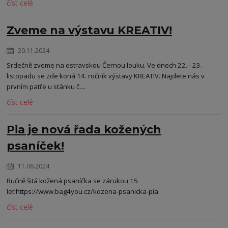
číst celé
Zveme na výstavu KREATIV!
20.11.2024
Srdečně zveme na ostravskou Černou louku. Ve dnech 22. - 23.
listopadu se zde koná 14. ročník výstavy KREATIV. Najdete nás v
prvním patře u stánku č....
číst celé
Pia je nová řada kožených
psaníček!
11.06.2024
Ručně šitá kožená psaníčka se zárukou 15
let!https://www.bag4you.cz/kozena-psanicka-pia
číst celé