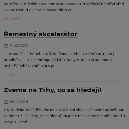
Ve středu 28. května budeme vystavovat na Prokešově náměstí před
Novou radnicí v Ostravě. www.sdilko.cz
číst celé
Řemeslný akcelerátor
21.03.2025
Jsme součástí druhého ročníku Řemeslného akcelerátoru, který
probíhá v ostravském Impact Hubu. Nabyté znalosti budeme v
nejbližší době uplatňovat v pr...
číst celé
Zveme na Trhy, co se hledají!
06.12.2024
V Národním zemědělském muzeu v Dolní oblasti Vítkovice proběhnou
v sobotu 7. 12. Trhy, co se hledají. Najdete nás v prvním patře, hned u
vstupu. Otevř...