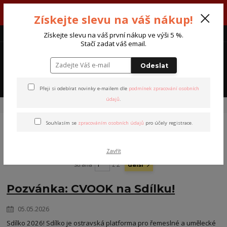
V týdnu 3. - 7. srpna máme otevřeno od pondělí do pátku - každý den
Získejte slevu na váš nákup!
od 7:00 do 15:30 hodin.
CZK
Získejte slevu na váš první nákup ve výši 5 %.
Stačí zadat váš email.
0
0 Kč
Odeslat
Menu
Přeji si odebírat novinky e-mailem dle
podmínek zpracování osobních
údajů
.
Úvod
Novinky
Souhlasím se
zpracováním osobních údajů
pro účely registrace.
Novinky
Zavřít
strana
z 2
další
Pozvánka: CVOOK na Sdílku!
05.05.2026
Sdílko 2026! Sdílko je ostravská platforma pro řemeslné a umělecké