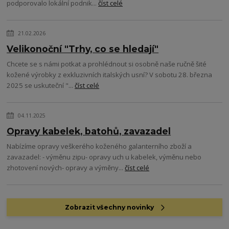
podporovalo lokální podnik...
číst celé
21.02.2026
Velikonoční "Trhy, co se hledají"
Chcete se s námi potkat a prohlédnout si osobně naše ručně šité
kožené výrobky z exkluzivních italských usní? V sobotu 28. března
2025 se uskuteční "...
číst celé
04.11.2025
Opravy kabelek, batohů, zavazadel
Nabízíme opravy veškerého koženého galanterního zboží a
zavazadel: - výměnu zipu- opravy uch u kabelek, výměnu nebo
zhotovení nových- opravy a výměny...
číst celé
Zobrazit všechny novinky