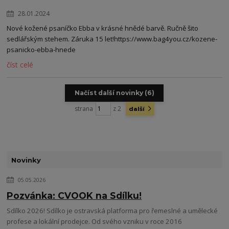
28.01.2024
Nové kožené psaníčko Ebba v krásné hnědé barvě. Ručně šito
sedlářským stehem. Záruka 15 let!https://www.bag4you.cz/kozene-
psanicko-ebba-hnede
číst celé
Načíst další novinky (6)
strana
z 2
další
Novinky
05.05.2026
Pozvánka: CVOOK na Sdílku!
Sdílko 2026! Sdílko je ostravská platforma pro řemeslné a umělecké
profese a lokální prodejce. Od svého vzniku v roce 2016