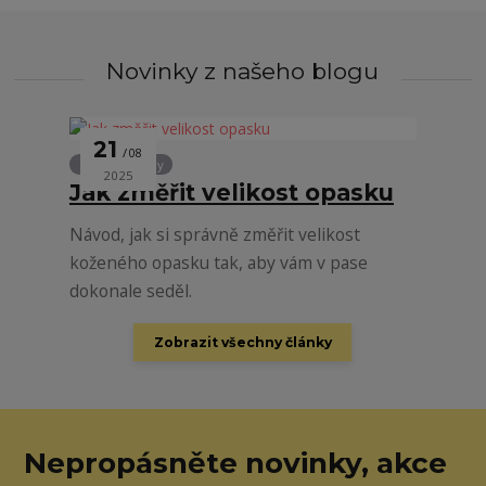
Novinky z našeho blogu
21
08
Rady a návody
2025
Jak změřit velikost opasku
Návod, jak si správně změřit velikost
koženého opasku tak, aby vám v pase
dokonale seděl.
Zobrazit všechny články
Nepropásněte novinky, akce