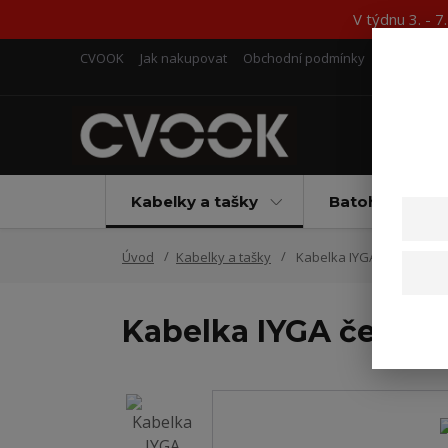
V týdnu 3. - 
CVOOK
Jak nakupovat
Obchodní podmínky
Kontakty
Kabelky a tašky
Batohy
Úvod
Kabelky a tašky
Kabelka IYGA černá
Kabelka IYGA černá