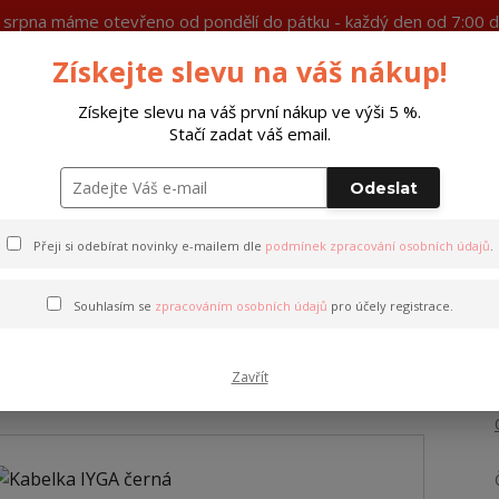
7. srpna máme otevřeno od pondělí do pátku - každý den od 7:00 d
Získejte slevu na váš nákup!
Ochrana soukromí
Více
Získejte slevu na váš první nákup ve výši 5 %.
Stačí zadat váš email.
Hleda
Odeslat
Peněženky
Opasky
Doplňky
M
Přeji si odebírat novinky e-mailem dle
podmínek zpracování osobních údajů
.
Souhlasím se
zpracováním osobních údajů
pro účely registrace.
Zavřít