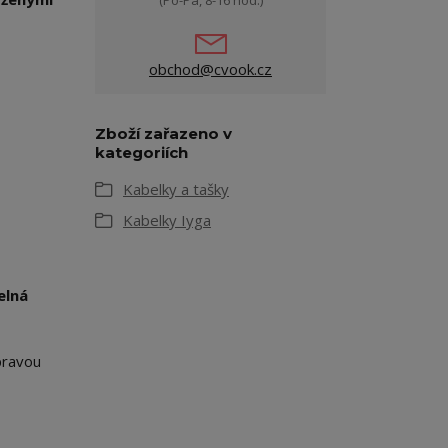
(Po-Pá, 8-16 hod.)
obchod@cvook.cz
Zboží zařazeno v
kategoriích
Kabelky a tašky
Kabelky Iyga
elná
pravou