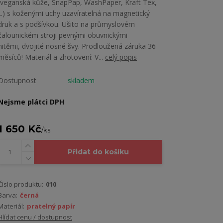
(veganská kůže, SnapPap, WashPaper, Kraft Tex,
...) s koženými uchy uzavíratelná na magnetický
druk a s podšívkou. Ušito na průmyslovém
čalounickém stroji pevnými obuvnickými
nitěmi, dvojité nosné švy. Prodloužená záruka 36
měsíců! Materiál a zhotovení: V...
celý popis
Dostupnost
skladem
Nejsme plátci DPH
1 650 Kč
/
ks
Přidat do košíku
Číslo produktu:
010
Barva:
černá
Materiál:
pratelný papír
Hlídat cenu / dostupnost