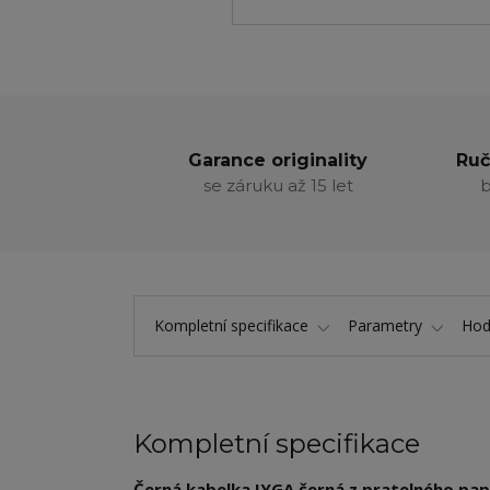
Garance originality
Ruč
se záruku až 15 let
b
Kompletní specifikace
Parametry
Hod
Kompletní specifikace
Černá kabelka IYGA černá z pratelného papí