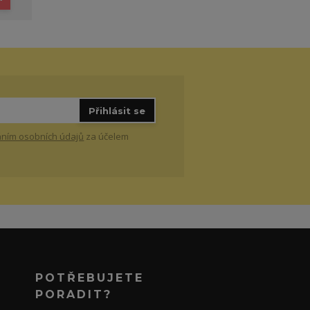
Přihlásit se
ním osobních údajů
za účelem
POTŘEBUJETE
PORADIT?