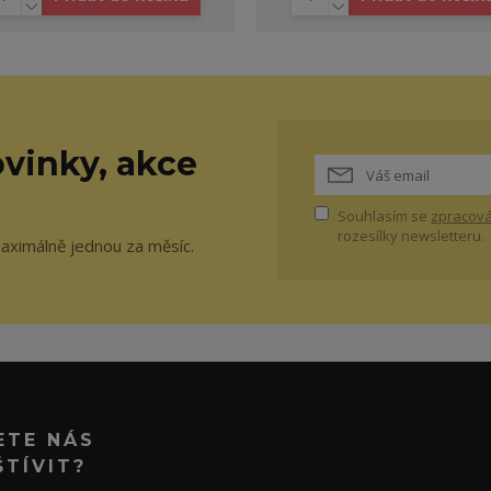
vinky, akce
Souhlasím se
zpracová
rozesílky newsletteru.
maximálně jednou za měsíc.
ETE NÁS
ŠTÍVIT?