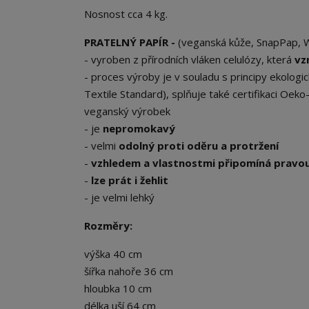
Nosnost cca 4 kg.
PRATELNÝ PAPÍR -
(veganská kůže, SnapPap, Wa
- vyroben z přírodních vláken celulózy, která
vz
- proces výroby je v souladu s principy ekolo
Textile Standard), splňuje také certifikaci Oe
veganský výrobek
- je
nepromokavý
- velmi
odolný proti oděru a protržení
-
vzhledem a vlastnostmi připomíná pravou
-
lze prát i žehlit
- je velmi lehký
Rozměry:
výška 40 cm
šířka nahoře 36 cm
hloubka 10 cm
délka uší 64 cm