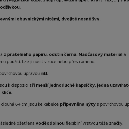
podšívkou.
evnými obuvnickými nitěmi, dvojité nosné švy.
ita
z pratelného papíru
,
odstín černá. Nadčasový materiál
a
mu použití. Lze ji nosit v ruce nebo přes rameno.
povrchovou úpravou nikl.
sou k dispozici
tři menší jednoduché kapsičky, jedna uzavírat
klíče.
a
dlouhá 64 cm jsou ke kabelce
připevněna nýty
s povrchovou ú
následně ošetřena
voděodolnou
flexibilní vrstvou téže značky.