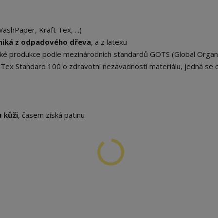
shPaper, Kraft Tex, ...)
niká z odpadového dřeva
, a z latexu
gické produkce podle mezinárodních standardů GOTS (Global Organ
ko-Tex Standard 100 o zdravotní nezávadnosti materiálu, jedná se
 kůži
, časem získá patinu