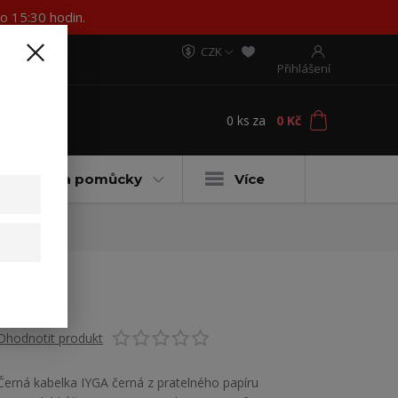
o 15:30 hodin.
CZK
Přihlášení
0
ks
za
0 Kč
t
ateriály a pomůcky
Více
Ohodnotit produkt
Černá kabelka IYGA černá z pratelného papíru