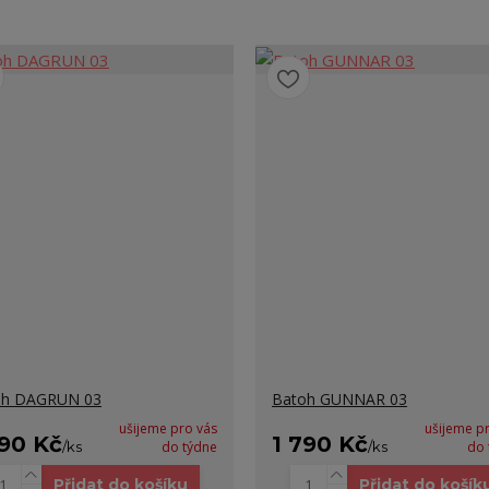
oh DAGRUN 03
Batoh GUNNAR 03
ušijeme pro vás
ušijeme p
690 Kč
1 790 Kč
/
ks
do týdne
/
ks
do 
Přidat do košíku
Přidat do košík