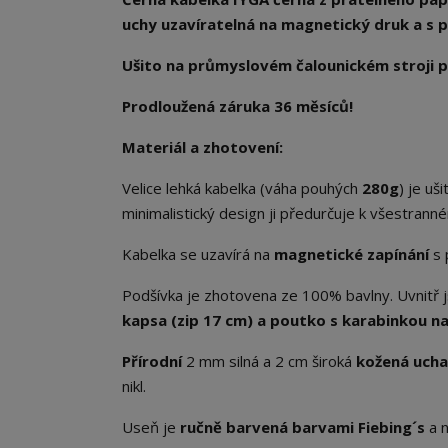
uchy uzavíratelná na magnetický druk a s 
Ušito na průmyslovém čalounickém stroji p
Prodloužená záruka 36 měsíců!
Materiál a zhotovení:
Velice lehká kabelka (váha pouhých
280g
) je uš
minimalistický design ji předurčuje k všestranné
Kabelka se uzavírá na
magnetické zapínání
s 
Podšívka je zhotovena ze 100% bavlny. Uvnitř j
kapsa (zip 17 cm) a poutko s karabinkou na 
Přírodní
2 mm silná a 2 cm široká
kožená uch
nikl.
Useň je
ručně barvená barvami Fiebing´s
a 