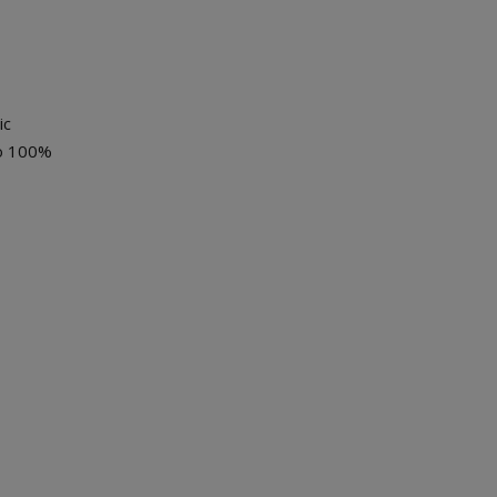
ic
 o 100%