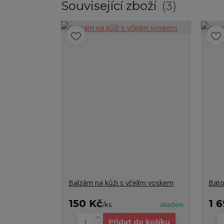
Související zboží
3
Balzám na kůži s včelím voskem
Bat
150 Kč
1 
/
ks
skladem
Přidat do košíku