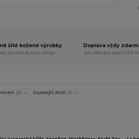
ně šité kožené výrobky
Doprava vždy zdarm
ez použití šicícho stroje
při nákupu nad 2500 K
nocení
0
Související zboží
3
ru (veganská kůže, SnapPap, WashPaper, Kraft Tex, ...) s k