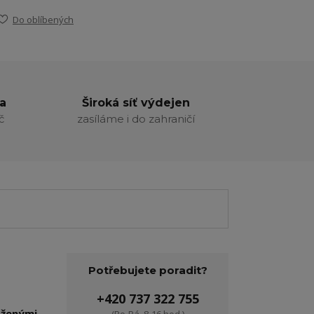
Do oblíbených
a
Široká síť výdejen
č
zasíláme i do zahraničí
Potřebujete poradit?
+420 737 322 755
oženými