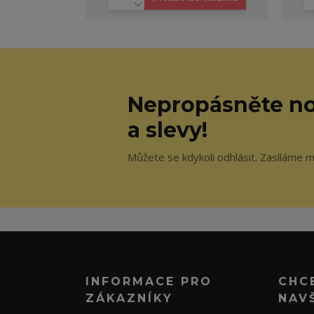
Nepropásněte no
a slevy!
Můžete se kdykoli odhlásit. Zasíláme 
INFORMACE PRO
CHC
ZÁKAZNÍKY
NAV