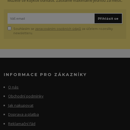
Můžete se kdykoli odhlásit. Zasíláme maximálně jednou za měsíc.
Přihlásit se
Souhlasím se
zpracováním osobních údajů
za účelem rozesílky
newsletteru.
INFORMACE PRO ZÁKAZNÍKY
O nás
Obchodní podmínky
Jak nakupovat
Doprava a platba
Reklamační řád