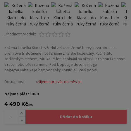
Ohodnotit produkt
Kožená kabelka Kiara L střední velikosti černé barvy je vyrobena z
prémiové třísločiněné hovězí usně z italské koželužny. Ručně šito
sedlářským stehem, záruka 15 let! Zapínání na přezku s rolnou.Lze nosit
v ruce nebo přes rameno. Pod klopou je decentní logo
bag4you.Kabelka je bez podšívky, uvnitř je...
celý popis
Dostupnost
ušijeme pro vás do měsíce
Nejsme plátci DPH
4 490 Kč
/
ks
Přidat do košíku