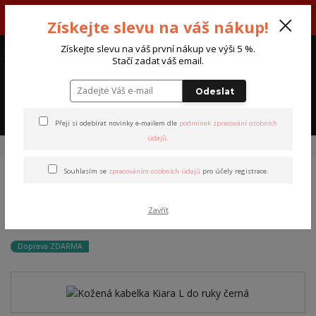
V týdnu 3. - 7. srpna máme otevřeno od pondělí do pátku - každý den
Získejte slevu na váš nákup!
od 7:00 do 15:30 hodin.
CZK
Získejte slevu na váš první nákup ve výši 5 %.
Stačí zadat váš email.
0
0 Kč
Odeslat
Menu
Přeji si odebírat novinky e-mailem dle
podmínek zpracování osobních
údajů
.
Úvod
Kabelky a tašky
Kožená kabelka Kiara L do ruky černá
Souhlasím se
zpracováním osobních údajů
pro účely registrace.
Kožená kabelka Kiara L do
Zavřít
ruky černá
Doprava ZDARMA