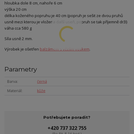
hloubka dole 8 cm, nahoře 6 cm
výška 20 cm
délka koženého popruhu je 40 cm (popruh je sešit ze dvou pruhů
usně mezi kterou je vložena další useň, popruh se tak příjemně drží)
váha cca 580 g
Síla usně 2 mm.
Výrobek je ošetřen
balzámem s včelím voskem
.
Parametry
Barva
černá
Materiál
kůže
Potřebujete poradit?
+420 737 322 755
(Po-Pá, 8-16 hod.)