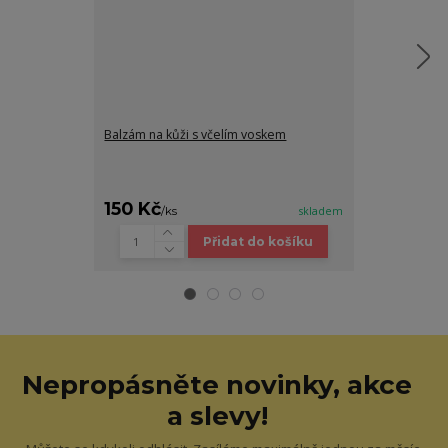
Balzám na kůži s včelím voskem
Kožená dámsk
150 Kč
3 990 Kč
/
ks
skladem
Přidat do košíku
Nepropásněte novinky, akce
a slevy!