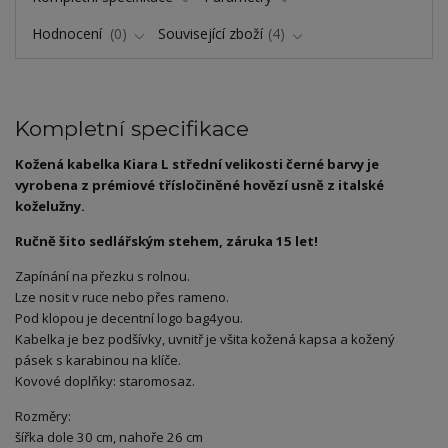
Hodnocení
0
Související zboží
4
Kompletní specifikace
Kožená kabelka Kiara L střední velikosti černé barvy je
vyrobena z prémiové třísločiněné hovězí usně z italské
koželužny.
Ručně šito sedlářským stehem, záruka 15 let!
Zapínání na přezku s rolnou.
Lze nosit v ruce nebo přes rameno.
Pod klopou je decentní logo bag4you.
Kabelka je bez podšívky, uvnitř je všita kožená kapsa a kožený
pásek s karabinou na klíče.
Kovové doplňky: staromosaz.
Rozměry:
šířka dole 30 cm, nahoře 26 cm