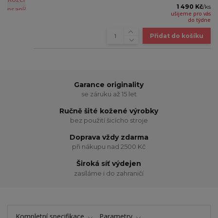
1 490 Kč
/
ks
ušijeme pro vás
do týdne
Přidat do košíku
Garance originality
se záruku až 15 let
Ručně šité kožené výrobky
bez použití šicícho stroje
Doprava vždy zdarma
při nákupu nad 2500 Kč
Široká síť výdejen
zasíláme i do zahraničí
Kompletní specifikace
Parametry