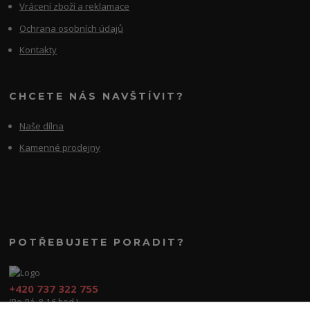
Vrácení zboží a reklamace
Ochrana osobních údajů
Kontakty
CHCETE NÁS NAVŠTÍVIT?
Naše dílna
Kamenné prodejny
POTŘEBUJETE PORADIT?
+420 737 322 755
(Po-Pá, 8-16 hod.)