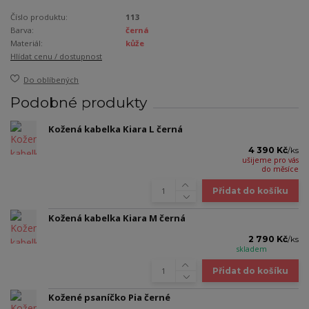
Číslo produktu:
113
Barva:
černá
Materiál:
kůže
Hlídat cenu / dostupnost
Do oblíbených
Podobné produkty
Kožená kabelka Kiara L černá
4 390 Kč
/
ks
ušijeme pro vás
do měsíce
Přidat do košíku
Kožená kabelka Kiara M černá
2 790 Kč
/
ks
skladem
Přidat do košíku
Kožené psaníčko Pia černé