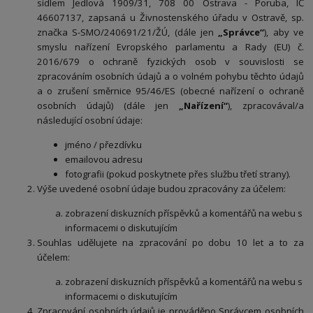
sídlem Jedlová 1909/31, 708 00 Ostrava - Poruba, IČ
46607137, zapsaná u Živnostenského úřadu v Ostravě, sp.
značka S-SMO/240691/21/ŽÚ, (dále jen
„Správce“
), aby ve
smyslu nařízení Evropského parlamentu a Rady (EU) č.
2016/679 o ochraně fyzických osob v souvislosti se
zpracováním osobních údajů a o volném pohybu těchto údajů
a o zrušení směrnice 95/46/ES (obecné nařízení o ochraně
osobních údajů) (dále jen
„Nařízení“
), zpracovával/a
následující osobní údaje:
jméno / přezdívku
emailovou adresu
fotografii (pokud poskytnete přes službu třetí strany).
Výše uvedené osobní údaje budou zpracovány za účelem:
zobrazení diskuzních příspěvků a komentářů na webu s
informacemi o diskutujícím
Souhlas udělujete na zpracování po dobu 10 let a to za
účelem:
zobrazení diskuzních příspěvků a komentářů na webu s
informacemi o diskutujícím
Zpracování osobních údajů je prováděno Správcem osobních