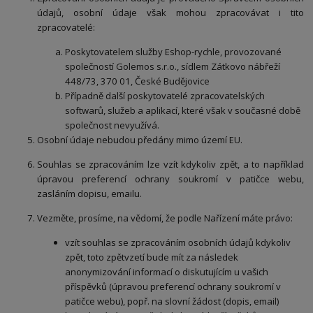
údajů, osobní údaje však mohou zpracovávat i tito
zpracovatelé:
Poskytovatelem služby Eshop-rychle, provozované
společností Golemos s.r.o., sídlem Zátkovo nábřeží
448/73, 370 01, České Budějovice
Případně další poskytovatelé zpracovatelských
softwarů, služeb a aplikací, které však v současné době
společnost nevyužívá.
Osobní údaje nebudou předány mimo území EU.
Souhlas se zpracováním lze vzít kdykoliv zpět, a to například
úpravou preferencí ochrany soukromí v patičce webu,
zasláním dopisu, emailu.
Vezměte, prosíme, na vědomí, že podle Nařízení máte právo:
vzít souhlas se zpracováním osobních údajů kdykoliv
zpět, toto zpětvzetí bude mít za následek
anonymizování informací o diskutujícím u vašich
příspěvků (úpravou preferencí ochrany soukromí v
patičce webu), popř. na slovní žádost (dopis, email)