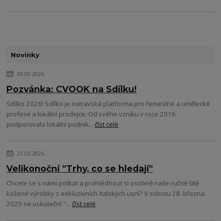
Novinky
05.05.2026
Pozvánka: CVOOK na Sdílku!
Sdílko 2026! Sdílko je ostravská platforma pro řemeslné a umělecké
profese a lokální prodejce. Od svého vzniku v roce 2016
podporovalo lokální podnik...
číst celé
21.02.2026
Velikonoční "Trhy, co se hledají"
Chcete se s námi potkat a prohlédnout si osobně naše ručně šité
kožené výrobky z exkluzivních italských usní? V sobotu 28. března
2025 se uskuteční "...
číst celé