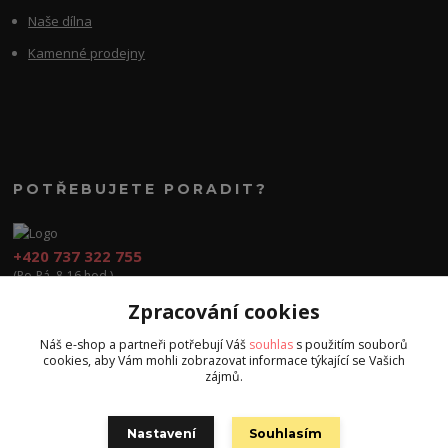
Naše dílna
Kamenné prodejny
POTŘEBUJETE PORADIT?
+420 737 322 755
(Po-Pá, 8-16 hod.)
Zpracování cookies
obchod@cvook.cz
Náš e-shop a partneři potřebují Váš
souhlas
s použitím souborů
cookies, aby Vám mohli zobrazovat informace týkající se Vašich
zájmů.
Nastavení
Souhlasím