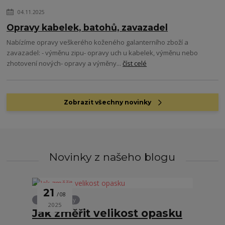
04.11.2025
Opravy kabelek, batohů, zavazadel
Nabízíme opravy veškerého koženého galanterního zboží a
zavazadel: - výměnu zipu- opravy uch u kabelek, výměnu nebo
zhotovení nových- opravy a výměny...
číst celé
Zobrazit všechny novinky
Novinky z našeho blogu
21
08
Rady a návody
2025
Jak změřit velikost opasku