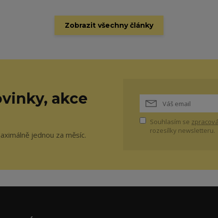
Zobrazit všechny články
vinky, akce
Souhlasím se
zpracová
rozesílky newsletteru.
maximálně jednou za měsíc.