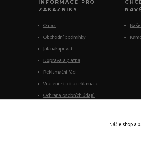
INFORMACE PRO
CHC
ZÁKAZNÍKY
NAV
O nás
Naše 
Obchodní podmínky
Kame
Jak nakupovat
Doprava a platba
Reklamační řád
Vrácení zboží a reklamace
Ochrana osobních údajů
Kontakty
Náš e-shop a pa