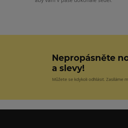
aby vám v pase dokonale seděl.
Nepropásněte no
a slevy!
Můžete se kdykoli odhlásit. Zasíláme 