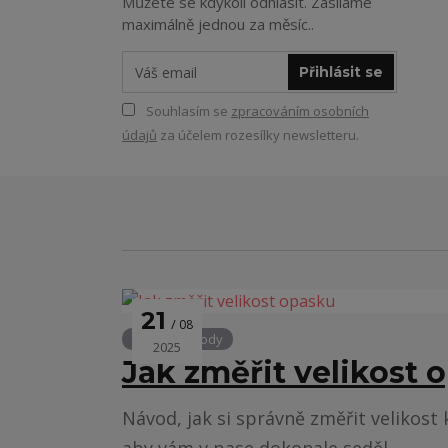
Můžete se kdykoli odhlásit. Zasíláme
maximálně jednou za měsíc..
Přihlásit se
Souhlasím se
zpracováním osobních
údajů
za účelem rozesílky newsletteru.
21
08
Rady a návody
2025
Jak změřit velikost 
Návod, jak si správně změřit velikost