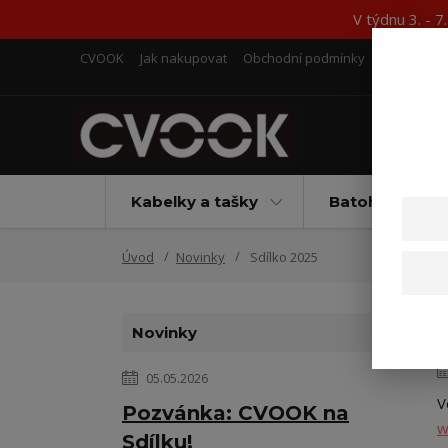
V týdnu 3. - 
CVOOK
Jak nakupovat
Obchodní podmínky
Kontakty
Kabelky a tašky
Batohy
Úvod
Novinky
Sdílko 2025
Novinky
05.05.2026
V
Pozvánka: CVOOK na
w
Sdílku!