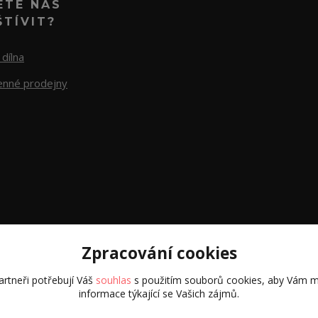
ETE NÁS
ŠTÍVIT?
dílna
nné prodejny
Zpracování cookies
rtneři potřebují Váš
souhlas
s použitím souborů cookies, aby Vám m
informace týkající se Vašich zájmů.