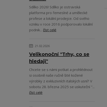
Sdílko 2026! Sdílko je ostravská
platforma pro řemeslné a umělecké
profese a lokální prodejce. Od svého
vzniku v roce 2016 podporovalo lokální
podnik...
číst celé
21.02.2026
Velikonoční "Trhy, co se
hledají"
Chcete se s námi potkat a prohlédnout
si osobně naše ručně šité kožené
výrobky z exkluzivních italských usní? V
sobotu 28. března 2025 se uskuteční "...
číst celé