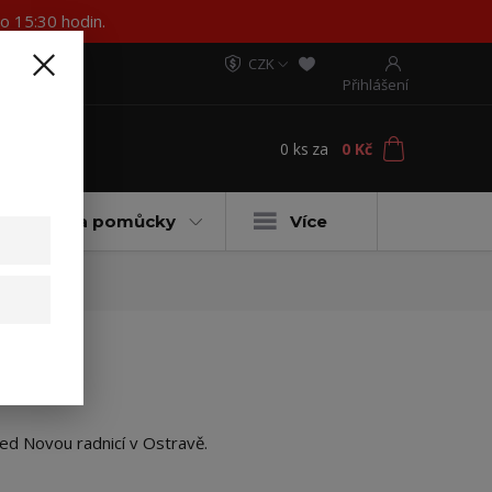
o 15:30 hodin.
CZK
Přihlášení
0
ks
za
0 Kč
t
ateriály a pomůcky
Více
ed Novou radnicí v Ostravě.