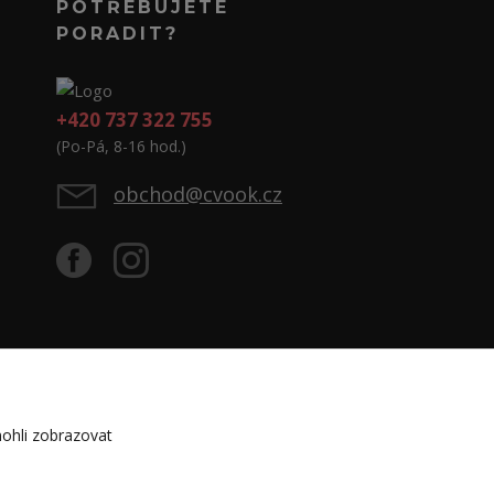
POTŘEBUJETE
PORADIT?
+420 737 322 755
(Po-Pá, 8-16 hod.)
obchod@cvook.cz
ohli zobrazovat