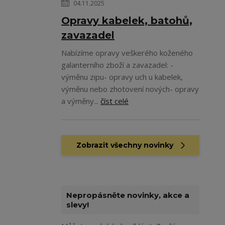
04.11.2025
Opravy kabelek, batohů,
zavazadel
Nabízíme opravy veškerého koženého
galanterního zboží a zavazadel: -
výměnu zipu- opravy uch u kabelek,
výměnu nebo zhotovení nových- opravy
a výměny...
číst celé
Zobrazit všechny novinky
Nepropásněte novinky, akce a
slevy!