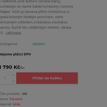
z nádherné usně Buttero červené barvy,
pocházející ze slavné italské koželužny Conceria
Walpier. Kůže je barvena přímo koželužnou a
vyniká krásným hladkým povrchem, velmi
přirozeným vzhledem a hlubokou a bohatou
barvou. Ručně šito sedlářským stehem, záruka
15...
celý popis
Dostupnost
skladem
Nejsme plátci DPH
1 790 Kč
/
ks
Přidat do košíku
Číslo produktu:
200
Barva:
červená
Materiál:
kůže