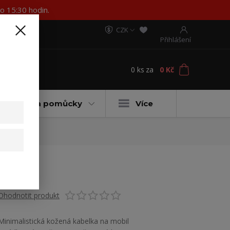
o 15:30 hodin.
CZK
Přihlášení
0
ks
za
0 Kč
t
ateriály a pomůcky
Více
Ohodnotit produkt
Minimalistická kožená kabelka na mobil