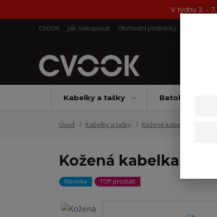
V týdnu 3. - 
CVOOK
Jak nakupovat
Obchodní podmínky
Kontakty
Kabelky a tašky
Batohy
Úvod
Kabelky a tašky
Kožené kabelky na mobil
Kožená kabelka na m
Novinka
TOP produkt