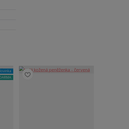
ovinka
ZDARMA