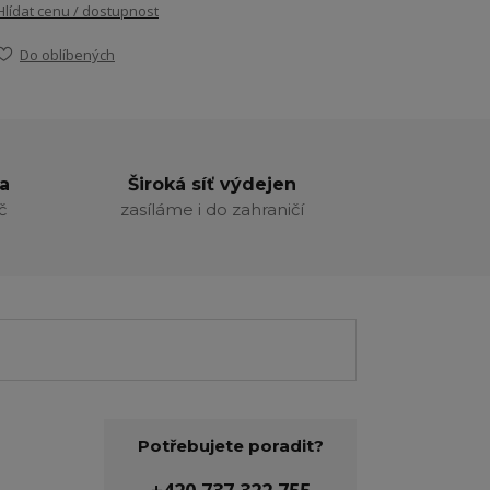
Hlídat cenu / dostupnost
Do oblíbených
a
Široká síť výdejen
č
zasíláme i do zahraničí
Potřebujete poradit?