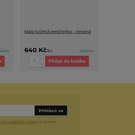
Malá kožená peněženka - červená
640 Kč
ladem
/
ks
skladem
u
Přidat do košíku
Přihlásit se
ním osobních údajů
za účelem