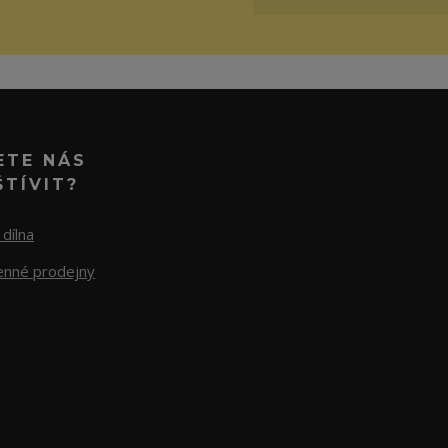
ETE NÁS
ŠTÍVIT?
dílna
nné prodejny