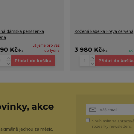
ná dámská peněženka
Kožená kabelka Freya červená
ená
ušijeme pro vás
990 Kč
3 980 Kč
/
ks
do týdne
/
ks
sk
Přidat do košíku
Přidat do košík
vinky, akce
Souhlasím se
zpracová
rozesílky newsletteru.
maximálně jednou za měsíc.