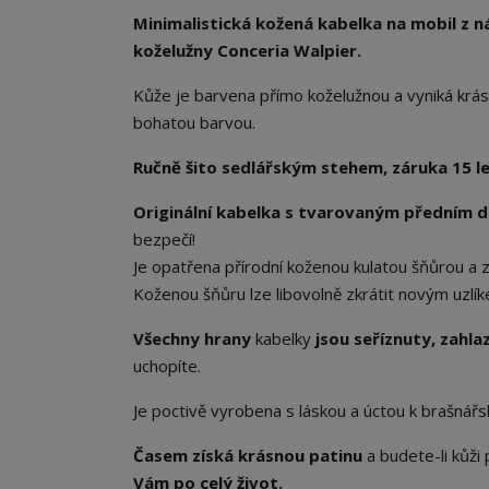
Minimalistická kožená kabelka na mobil z n
koželužny Conceria Walpier.
Kůže je barvena přímo koželužnou a vyniká kr
bohatou barvou.
Ručně šito sedlářským stehem, záruka 15 le
Originální kabelka s tvarovaným předním dí
bezpečí!
Je opatřena přírodní koženou kulatou šňůrou a
Koženou šňůru lze libovolně zkrátit novým uzlí
Všechny hrany
kabelky
jsou seříznuty, zahl
uchopíte.
Je poctivě vyrobena s láskou a úctou k brašnář
Časem získá krásnou patinu
a budete-li kůž
Vám po celý život.