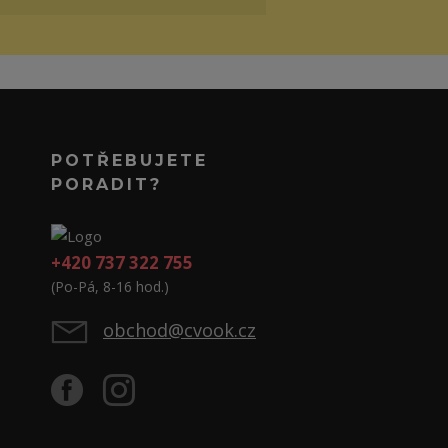
POTŘEBUJETE
PORADIT?
+420 737 322 755
(Po-Pá, 8-16 hod.)
obchod@cvook.cz