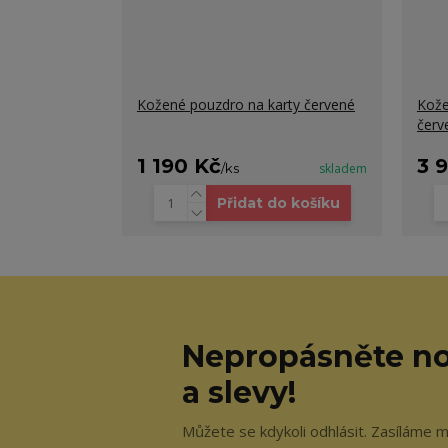
Kožené pouzdro na karty červené
Kože
červ
1 190 Kč
3 
/
ks
skladem
Přidat do košíku
Nepropásněte no
a slevy!
Můžete se kdykoli odhlásit. Zasíláme 