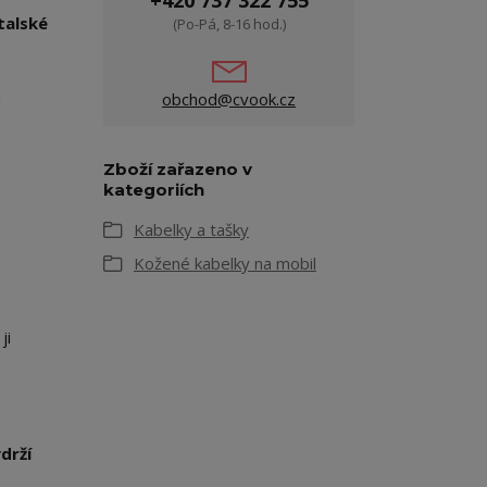
+420 737 322 755
talské
(Po-Pá, 8-16 hod.)
a
obchod@cvook.cz
Zboží zařazeno v
kategoriích
Kabelky a tašky
Kožené kabelky na mobil
ji
ydrží