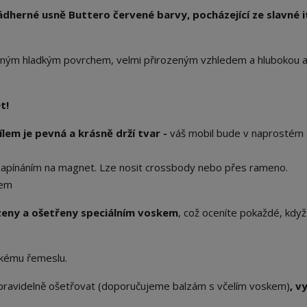
ádherné usně Buttero červené barvy, pocházející ze slavné i
ásným hladkým povrchem, velmi přirozeným vzhledem a hlubokou 
t!
lem je pevná a krásně drží tvar -
váš mobil bude v naprostém
 zapínáním na magnet. Lze nosit crossbody nebo přes rameno.
kem
azeny a ošetřeny speciálním voskem
, což oceníte pokaždé, když 
skému řemeslu.
i pravidelně ošetřovat (doporučujeme balzám s včelím voskem)
, v